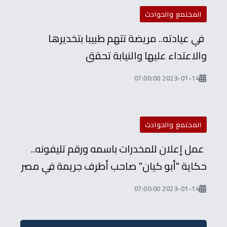
المجتمع والحوادث
في عيادته.. مريضة تتهم طبيبا بتخديرها
والاعتداء عليها والنيابة تحقق
2023-01-14 07:00:00
المجتمع والحوادث
عمل إعلان للمخدرات باسمه ورقم تليفونه..
حكاية "أبو كيان" صاحب أطرف جريمة في مصر
2023-01-14 07:00:00