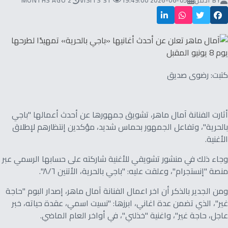
BY
ادمن
2026-06-05 19:49:00
31 VISITS
2 MONTHS AGO
كتبت: رضوى صديق
أثارت الفنانة آمال ماهر، تشويق جمهورها عن أحدث أعمالها "باجي
بالحرية"، وتفاعل الجمهور بحماس شديد، مؤكدين إنتظارهم لإطلاق
الأغنية.
وجاء ذلك في منشور تشويقي للأغنية شاركته على حسابها الرسمي عبر
منصة "إنستجرام"، وعلقت عليه: "باجي بالحرية، الأتنين ٨/٦".
ومن الجدير بالذكر أن اخر اعمال الفنانة آمال ماهر، إصدار البوم "حاجة
غير"، الذي تضمن عدة اغاني، ابرزها: "نسيت اسمي، عقدة حياته، خبر
عاجل، حاجة غير"، واغنية "خذلني"، في أواخر العام الماضي.