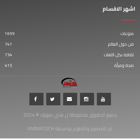
اشهر الاقسام
منوعات
1699
فن حول العالم
741
ثقافة بكل اللغات
734
صحة ومرأة
415
جميع الحقوق محفوظة ل هاي ميوزك © 2024
AMMATECH تم التصميم والتطوير بواسطة