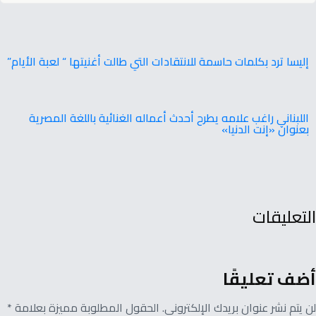
إليسا ترد بكلمات حاسمة للانتقادات التي طالت أغنيتها “ لعبة الأيام”
اللبناني راغب علامه يطرح أحدث أعماله الغنائية باللغة المصرية
بعنوان «إنت الدنيا»
التعليقات
أضف تعليقًا
لن يتم نشر عنوان بريدك الإلكتروني. الحقول المطلوبة مميزة بعلامة *