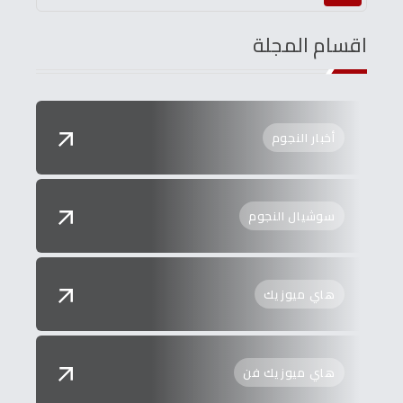
اقسام المجلة
أخبار النجوم
سوشيال النجوم
هاي ميوزيك
هاي ميوزيك فن