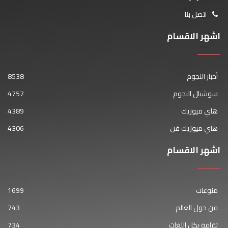
اتصل بنا
اشهر الاقسام
أخبار النجوم
8538
سوشيال النجوم
4757
هاي ميوزيك
4389
هاي ميوزيك فن
4306
اشهر الاقسام
منوعات
1699
فن حول العالم
743
ثقافة بكل اللغات
734