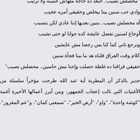
"محصلش نصيب.. البعد ده حاجة ملهاش حسبه ولا ترتيب
وادي حب سنين بينا بيخلص وحقيقي أمره عجيب
آه محصلش نصيب.. بنبين بعديها إننا عادي لكن بتسيب
أوجاع لسنين تفضل عايشة كده جوانا لو حتى نشيب
ونرجع تاني كما كنا بس رجعنا مش عايشين
كلام وقت الفراق قلناه هد ما بينا فجأة سنين
حقيقي فراقنا ده غلطة حصلت وإحنا مش حاسين.. محصلش نصيب"
جدير بالذكر أن المطربة آية عبد الله طرحت مؤخراً سلسلة من
الأغنيات التي نالت إعجاب الجمهور، ومن أبرز أعمالها الأخيرة أغنية
"كوشة واحدة"، "واو"، "أرض الخير"، "سمعنى كمان"، و"عم المغرور".