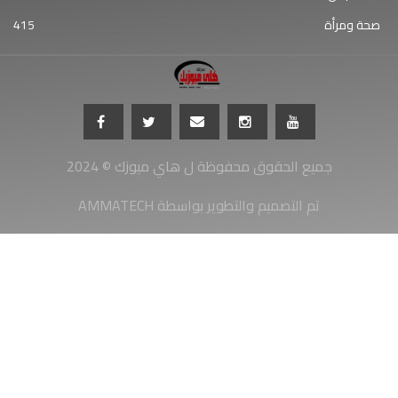
صحة ومرأة
415
جميع الحقوق محفوظة ل هاي ميوزك © 2024
AMMATECH تم التصميم والتطوير بواسطة