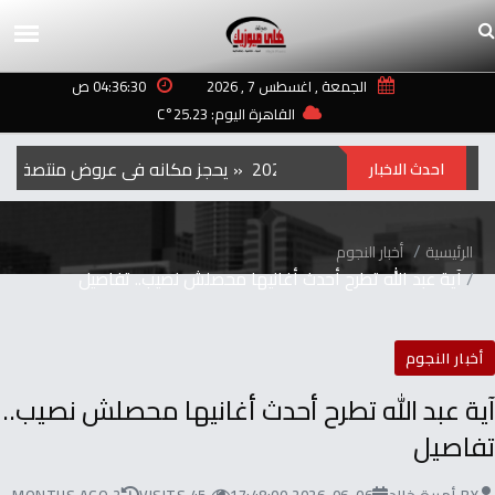
الجمعة , اغسطس 7 , 2026
04:36:30 ص
القاهرة اليوم: 25.23°C
الفيلم‭ ‬الكوري‭ ‬‮»‬Hope‮«‬‭ ‬يحجز‭ ‬مكانه‭ ‬في‭ ‬عروض‭ ‬منتصف‭ ‬الليل‭ ‬بمهرجان‭ ‬تورنتو ‭ ‬2026
احدث الاخبار
الرئيسية
أخبار النجوم
آية عبد الله تطرح أحدث أغانيها محصلش نصيب.. تفاصيل
أخبار النجوم
آية عبد الله تطرح أحدث أغانيها محصلش نصيب..
تفاصيل