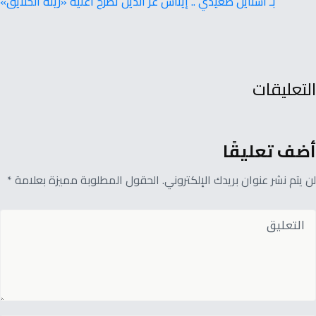
بـ استايل صعيدي .. إيناس عز الدين تطرح أغنية «زينة الخلايق»
التعليقات
أضف تعليقًا
لن يتم نشر عنوان بريدك الإلكتروني. الحقول المطلوبة مميزة بعلامة *