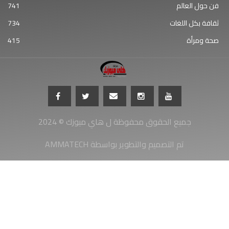
فن حول العالم
741
ثقافة بكل اللغات
734
صحة ومرأة
415
جميع الحقوق محفوظة ل هاي ميوزك © 2024
AMMATECH تم التصميم والتطوير بواسطة