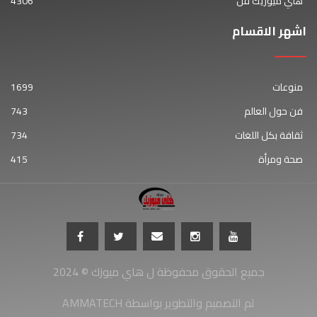
هاي ميوزيك فن
4306
اشهر الاقسام
منوعات
1699
فن حول العالم
743
ثقافة بكل اللغات
734
صحة ومرأة
415
جميع الحقوق محفوظة ل هاي ميوزك © 2024
AMMATECH تم التصميم والتطوير بواسطة