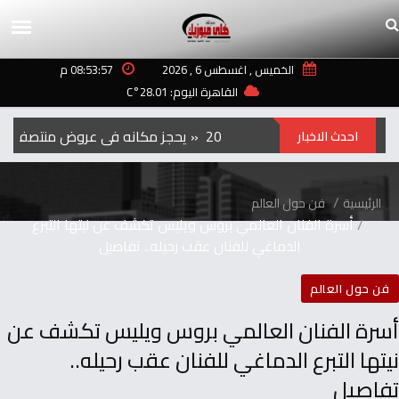
الخميس , اغسطس 6 , 2026
08:53:57 م
القاهرة اليوم: 28.01°C
الفيلم‭ ‬الكوري‭ ‬‮»‬Hope‮«‬‭ ‬يحجز‭ ‬مكانه‭ ‬في‭ ‬عروض‭ ‬منتصف‭ ‬الليل‭ ‬بمهرجان‭ ‬تورنتو ‭ ‬2026
احدث الاخبار
الرئيسية
فن حول العالم
أسرة الفنان العالمي بروس ويليس تكشف عن نيتها التبرع
الدماغي للفنان عقب رحيله.. تفاصيل
فن حول العالم
أسرة الفنان العالمي بروس ويليس تكشف عن
نيتها التبرع الدماغي للفنان عقب رحيله..
تفاصيل