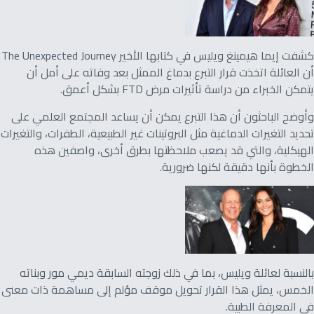
كشفت إيما هيمينغ ويليس في كتابها الأخير The Unexpected Journey
أن العائلة اتخذت قرار التبرع بدماغ الممثل بعد وفاته على أمل أن
يتمكن الخبراء من دراسة تأثيرات مرض FTD بشكل أعمق.
وأوضح الباحثون أن هذا التبرع يمكن أن يساعد المجتمع العلمي على
تحديد التغيرات الدماغية مثل البروتينات غير الطبيعية، الطفرات، والتغيرات
الهيكلية، والتي قد يصعب ملاحظتها بطرق أخرى، واصفين هذه
الخطوة بأنها دقيقة لكنها ضرورية.
بالنسبة لعائلة ويليس، بما في ذلك زوجته السابقة ديمي مور وبناته
الخمس، يمثل هذا القرار تحويل موقف مؤلم إلى مساهمة ذات معنى
في المعرفة الطبية.