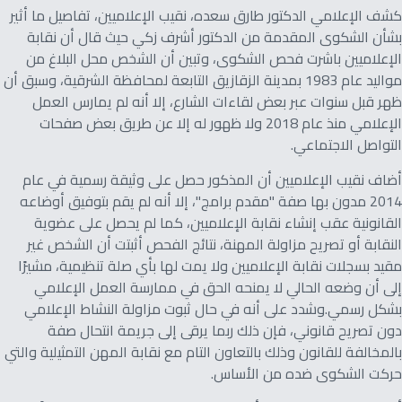
كشف الإعلامي الدكتور طارق سعده، نقيب الإعلاميين، تفاصيل ما أثير
بشأن الشكوى المقدمة من الدكتور أشرف زكي حيث قال أن نقابة
الإعلاميين باشرت فحص الشكوى، وتبين أن الشخص محل البلاغ من
مواليد عام 1983 بمدينة الزقازيق التابعة لمحافظة الشرقية، وسبق أن
ظهر قبل سنوات عبر بعض لقاءات الشارع، إلا أنه لم يمارس العمل
الإعلامي منذ عام 2018 ولا ظهور له إلا عن طريق بعض صفحات
التواصل الاجتماعي.
أضاف نقيب الإعلاميين أن المذكور حصل على وثيقة رسمية في عام
2014 مدون بها صفة "مقدم برامج"، إلا أنه لم يقم بتوفيق أوضاعه
القانونية عقب إنشاء نقابة الإعلاميين، كما لم يحصل على عضوية
النقابة أو تصريح مزاولة المهنة، نتائج الفحص أثبتت أن الشخص غير
مقيد بسجلات نقابة الإعلاميين ولا يمت لها بأي صلة تنظيمية، مشيرًا
إلى أن وضعه الحالي لا يمنحه الحق في ممارسة العمل الإعلامي
بشكل رسمي.وشدد على أنه في حال ثبوت مزاولة النشاط الإعلامي
دون تصريح قانوني، فإن ذلك ربما يرقى إلى جريمة انتحال صفة
بالمخالفة للقانون وذلك بالتعاون التام مع نقابة المهن التمثيلية والتي
حركت الشكوى ضده من الأساس.