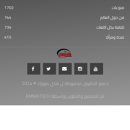
منوعات
1702
فن حول العالم
744
ثقافة بكل اللغات
734
صحة ومرأة
415
جميع الحقوق محفوظة ل هاي ميوزك © 2024
AMMATECH تم التصميم والتطوير بواسطة