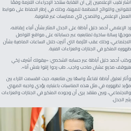
أشار نقيب الإعلاميين إلى أن النقابة ستتخذ الإجراءات اللازمة وفقًا
للقوانين واللوائح المنظمة للمهنة، وذلك في إطار الحفاظ على ضوابط
العمل الإعلامي والتصدي لأي ممارسات غير قانونية.
رد الإعلامي أحمد خليل أباظة على الجدل المثار بشأن أنباء إيقافه،
موجهًا رسالة ساخرة لمتابعيه عبر حساباته على مواقع التواصل
الاجتماعي، وذلك عقب الأزمة التي أثيرت خلال الساعات الماضية بشأن
ظهوره المتكرر في الجنازات والعزاءات الفنية.
وكتب أحمد خليل أباظة عبر حسابه الشخصي: «بيقولك أشرف زكي
هيوقف مذيع عشان صاحب واجب.. طب ردوا إنتوا بلاش أنا».
وأثار تعليق أباظة تفاعلًا واسعًا بين متابعيه، حيث انقسمت الآراء بين
مؤيد لظهوره في مثل هذه المناسبات باعتباره يؤدي واجبه المهني
والاجتماعي، وبين منتقد يرى أن وجوده المتكرر في الجنازات والعزاءات
يثير الجدل.