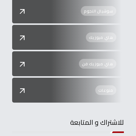
سوشيال النجوم
هاي ميوزيك
هاي ميوزيك فن
منوعات
للاشتراك و المتابعة