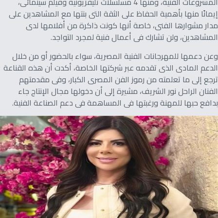
المشروعات الفنية، ومنها 4 مسلسلات تليفزيونية وفيلم سينمائى،
إيمانًا منها بأهمية الحفاظ على الثقة التى بنتها مع المشاهدين على
مدار مشوارها الفنى، خاصة أنها كونت ذاكرة من أفلامها لدى
المشاهدين، ولن تشارك فى أعمال فنية لمجرد التواجد.
وعن دعمها للمهرجانات الفنية المصرية، سواء بالحضور أو من خلال
الدعم المادى الذى تقدمه عبر شركتها الخاصة، أكدت أن هذه القناعة
ترجع إلى ما تعلمته من رموز الفن المصرى الكبار، وفى مقدمتهم
الفنان الراحل نور الشريف، مشيرة إلى أن دخولها مجال الإنتاج جاء
بدافع حبها للمهنة ورغبتها فى المساهمة فى دعم الصناعة الفنية.