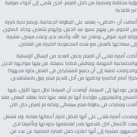
رؤية مختلفة ومميزة من خلال الفيلم، الذى ينتمى إلى أجواء صوفية
غير تقليدية.
أضافت أن «الحافي» يعتمد على البطولة الجماعية، ويضم نخبة كبيرة
من النجوم، من بينهم عمرو عبد الجليل، وإلهام شاهين، وخالد الصاوى،
ورانيا فريد شوقى، وصلاح عبد الله، وأحمد بدير، وعلاء مرسى، مشيرة
إلى سعادتها بالعمل مع هذه المجموعة الكبيرة من الفنانين.
أكدت أميرة فتحى أن الفيلم يحمل العديد من الرسائل الإنسانية
والاجتماعية المهمة، ويناقش قضايا عميقة، من بينها مواجهة الدجل
والخرافات، لافتة إلى أن جميع المشاركين فى العمل بذلوا مجهودًا
كبيرًا أمام الكاميرا وخلفها من أجل تقديم فيلم يليق بالمشاهدين.
وعن عودتها إلى السينما، أوضحت أن السينما تظل حبها الأول، يليها
المسرح والتليفزيون، مؤكدة أنها لم تبتعد عنها كما يعتقد البعض، فقد
أنتجت وشاركت فى بطولة فيلم سينمائى ولكنه لم يُعرض حتى الآن.
وشددت أميرة فتحى على أنها تفضل اختيار أعمالها بعناية، ولا تنشغل
بعدد الأعمال التى تقدمها بقدر اهتمامها بجودتها وتأثيرها لدى
الجمهور، مشيرة إلى أنها اعتذرت خلال الفترة الماضية عن عدد من