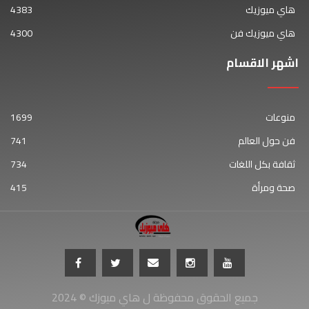
هاي ميوزيك
4383
هاي ميوزيك فن
4300
اشهر الاقسام
منوعات
1699
فن حول العالم
741
ثقافة بكل اللغات
734
صحة ومرأة
415
جميع الحقوق محفوظة ل هاي ميوزك © 2024