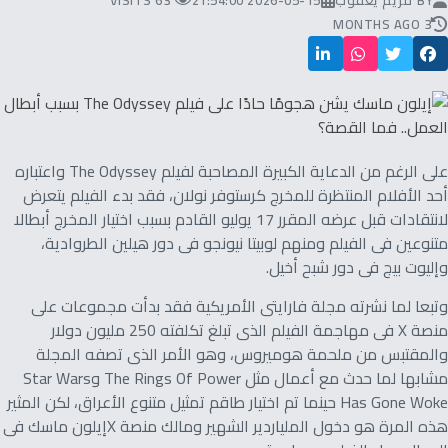
BY
مريم يعقوب
2026-05-15 21:54:00
63 VISITS
3 MONTHS AGO
على الرغم من الدعاية الكبيرة المصاحبة لفيلم The Odyssey واعتباره
أحد الأفلام المنتظرة للمخرج كرستوفر نولان، فقد بدء الفيلم يتعرض
لانتقادات قبل عرضه المقرر 17 يوليو القادم بسبب اختيار المخرج أبطالا
متنوعين فى الفيلم ومنهم لوبيتا نيونجو فى دور هيلين الطروادية،
وإليوت بيج فى دور شبح أخيل.
وتبعا لما نشرته مجلة فارايتى الأمريكية فقد بدأت مجموعات على
منصة X فى مهاجمة الفيلم الذى تبلغ تكلفته 250 مليون دولار
والمقتبس من ملحمة هوميروس، وهو الأمر الذى تصفه المجلة
مشابها لما حدث مع أعمال مثل The Rings Of Power وStar Wars
Has Gone Woke حينما تم اختيار طاقم تمثيل متنوع الأعراق، لكن المثير
هذه المرة هو دخول الملياردير الشهير ومالك منصة Xإيلون ماسك فى