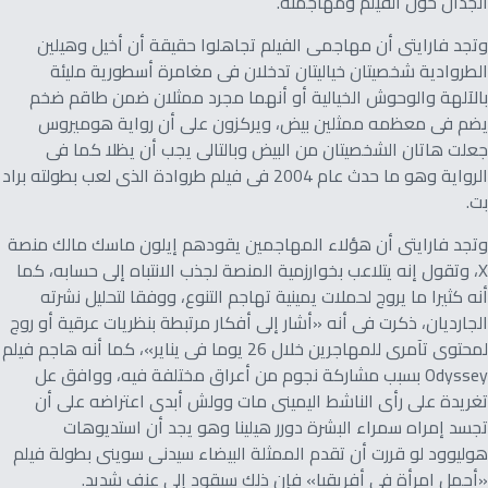
الجدال حول الفيلم ومهاجمته.
وتجد فارايتى أن مهاجمى الفيلم تجاهلوا حقيقة أن أخيل وهيلين
الطروادية شخصيتان خياليتان تدخلان فى مغامرة أسطورية مليئة
بالآلهة والوحوش الخيالية أو أنهما مجرد ممثلان ضمن طاقم ضخم
يضم فى معظمه ممثلين بيض، ويركزون على أن رواية هوميروس
جعلت هاتان الشخصيتان من البيض وبالتالى يجب أن يظلا كما فى
الرواية وهو ما حدث عام 2004 فى فيلم طروادة الذى لعب بطولته براد
بت.
وتجد فارايتى أن هؤلاء المهاجمين يقودهم إيلون ماسك مالك منصة
X، وتقول إنه يتلاعب بخوارزمية المنصة لجذب الانتباه إلى حسابه، كما
أنه كثيرا ما يروج لحملات يمينية تهاجم التنوع، ووفقا لتحليل نشرته
الجارديان، ذكرت فى أنه «أشار إلى أفكار مرتبطة بنظريات عرقية أو روج
لمحتوى تآمرى للمهاجرين خلال 26 يوما فى يناير»، كما أنه هاجم فيلم
Odyssey بسبب مشاركة نجوم من أعراق مختلفة فيه، ووافق عل
تغريدة على رأى الناشط اليمينى مات وولش أبدى اعتراضه على أن
تجسد إمراه سمراء البشرة دورر هيلينا وهو يجد أن استديوهات
هوليوود لو قررت أن تقدم الممثلة البيضاء سيدنى سوينى بطولة فيلم
«أجمل امرأة فى أفريقيا» فإن ذلك سيقود إلى عنف شديد.