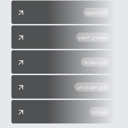
أخبار النجوم
سوشيال النجوم
هاي ميوزيك
هاي ميوزيك فن
منوعات