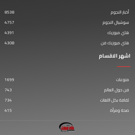
أخبار النجوم
8538
سوشيال النجوم
4757
هاي ميوزيك
4391
هاي ميوزيك فن
4308
اشهر الاقسام
منوعات
1699
فن حول العالم
743
ثقافة بكل اللغات
734
صحة ومرأة
415