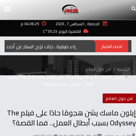
الجمعة , اغسطس 7 , 2026
04:36:29 م
القاهرة اليوم: 35.23°C
بأجواء صيفية.. جنات تزيح الستار عن أحدث أعمالها الغنائية «اللي فاتو»
احدث الاخبار
الرئيسية
فن حول العالم
إيلون ماسك يشن هجومًا حادًا على فيلم The Odyssey بسبب
أبطال العمل.. فما القصة؟
فن حول العالم
إيلون ماسك يشن هجومًا حادًا على فيلم The
Odyssey بسبب أبطال العمل.. فما القصة؟