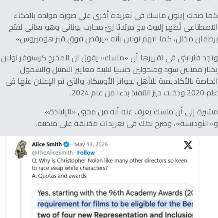
كما ضحك إيلون ماسك فى تغريدة أخرى على صورة مولدة بالذكاء
الاصطناعى تُظهر إليوت بيج مرتديًا زيّ محارب يونانى وهو يعانى لفتح
برطمان مخلل، كما اتهم نولان بأنه «يرقص فوق قبر هوميروس»
وتجد فارايتى فى تقريرها أن «ماسك» يقول ان المخرج كرستوفر نولان
يختار ممثلين سود ومتحولين جنسيا لتلبية معايير التمثيل والشمول
الخاصة بالأكاديمية للتأهل لجوائز الأوسكار، والتى تم الإعلان عنها فى
عام 2020 ودخلت حيز التنفيذ بدءا من عام 2024.
مشيرة إلى أن ماسك يعرف عنه أنه من محبى «الإلياذة»
و«الأوديسة»، وصرح بذلك فى تغريدات مختلفة على منصته.