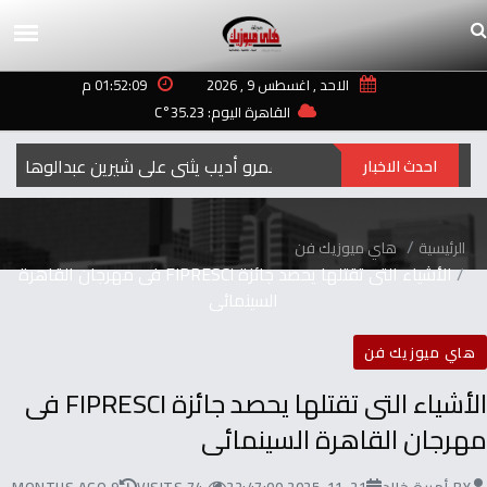
الاحد , اغسطس 9 , 2026
01:52:09 م
القاهرة اليوم: 35.23°C
عمرو أديب يثني على شيرين عبدالوهاب بكلم
احدث الاخبار
الرئيسية
هاي ميوزيك فن
‬السينمائى
هاي ميوزيك فن
‬مهرجان‭ ‬القاهرة‭ ‬السينمائى