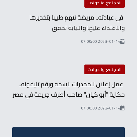
المجتمع والحوادث
في عيادته.. مريضة تتهم طبيبا بتخديرها
والاعتداء عليها والنيابة تحقق
2023-01-14 07:00:00
المجتمع والحوادث
عمل إعلان للمخدرات باسمه ورقم تليفونه..
حكاية "أبو كيان" صاحب أطرف جريمة في مصر
2023-01-14 07:00:00