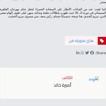
‬صخر‭.‬
‬الدين،‭ ‬مريم‭ ‬الجندي،‭ ‬هنا‭ ‬شيحة،‭ ‬جيسيكا‭ ‬حسام،‭ ‬ركين‭ ‬سعد،‭ ‬مني‭ ‬ممدوح،‭ ‬مريم‭ ‬الخشت‭.‬
هاي ميوزيك فن
Share:
الكاتب
أميرة خالد