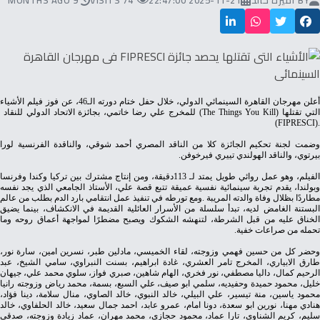
BY
أميرة خالد
2025-11-21 22:47:00
74 VISITS
9 MONTHS AGO
‬التي‭ ‬تقتلها‭ (‬The Things You Kill‭) ‬للمخرج‭ ‬علي‭ ‬رضا‭ ‬خاتمي،‭ ‬بجائزة‭ ‬الاتحاد‭ ‬الدولي‭ ‬للنقاد
(‬FIPRESCI‭).‬
‬بيرتوي،‭ ‬والناقد‭ ‬الهولندي‭ ‬تييري‭ ‬فيرخوفن‭.‬
‬تحمله‭ ‬من‭ ‬صراعات‭ ‬خفية‭.‬