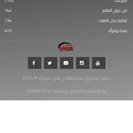
منوعات
1702
فن حول العالم
744
ثقافة بكل اللغات
734
صحة ومرأة
415
جميع الحقوق محفوظة ل هاي ميوزك © 2024
AMMATECH تم التصميم والتطوير بواسطة