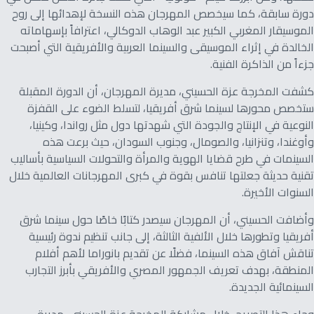
دورة سابقة، كما سيخصص المهرجان هذه النسخة لإهدائها إلى روح
الموسيقار المغربي الكبير عبد الوهاب الدوكالي، اعترافاً بإسهاماته
الخالدة في إثراء الموسيقى والسينما العربية والأفريقية التي أصبحت
جزءاً من الذاكرة الفنية.
كشفت المخرجة عزة الحسيني، مديرة المهرجان، أن الدورة المقبلة
ستخصص محورها لسينما شرق أفريقيا، لتسلط الضوء على القفزة
النوعية في الإنتاج والجودة التي شهدتها دول مثل رواندا، وكينيا،
وأوغندا، وتنزانيا، والصومال، وجنوب السودان، حيث برعت هذه
السينمات في طرح قضايا الهوية والمرأة والتحولات السياسية بأساليب
تقنية حديثة جعلتها تنافس بقوة في كبرى المهرجانات العالمية خلال
السنوات الأخيرة.
وأضافت الحسيني، أن المهرجان سيصدر كتابًا خاصًا حول سينما شرق
أفريقيا وتطورها خلال الألفية الثالثة، إلى جانب تنظيم ندوة رئيسية
تناقش آفاق هذه السينما، فضلًا عن تقديم بانوراما لأهم أفلام
المنطقة، بهدف تعريف الجمهور المصري والأفريقي بأبرز التجارب
السينمائية الجديدة.