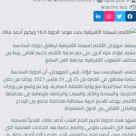
BY
مريم يعقوب
2026-05-21 20:59:00
48 VISITS
3 MONTHS AGO
يستعد مهرجان الأقصر للسينما الأفريقية لإطلاق دورته السادسة
عشرة، ليؤكد مرة أخرى على دور مدينة الأقصر كجسر ثقافي يربط بين
مختلف الشعوب الأفريقية عبر لغة الفن السابع.
كشف السيناريست سيد فؤاد، رئيس المهرجان، أن الدورة السادسة
عشرة ستنطلق في الفترة من 25 إلى 31 مارس 2027، وذلك من خلال
شراكة استراتيجية مع وزارة الثقافة المصرية، وبدعم واسع من وزارات
الخارجية، والسياحة والآثار، والشباب والرياضة، بالإضافة إلى محافظة
الأقصر، بهدف تقديم تجربة سينمائية متكاملة تجمع بين الإبداع
والتبادل الثقافي بين الدول المشاركة.
تشهد هذه الدورة تكريم النجم الشاب أحمد مالك، تقديراً لمسيرته
الفنية التي اتسمت بالوعي والتميز، خاصة بعد النجاحات العالمية التي
حققها، ومن أبرزها فيلم «كولونيا» الذي منحه جائزة أفضل ممثل في