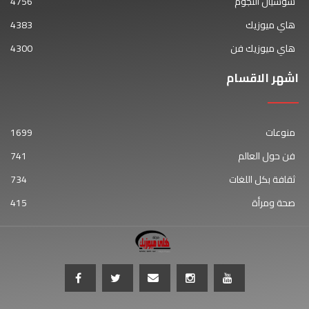
سوشيال النجوم
4756
هاي ميوزيك
4383
هاي ميوزيك فن
4300
اشهر الاقسام
منوعات
1699
فن حول العالم
741
ثقافة بكل اللغات
734
صحة ومرأة
415