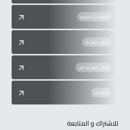
سوشيال النجوم
هاي ميوزيك
هاي ميوزيك فن
منوعات
للاشتراك و المتابعة