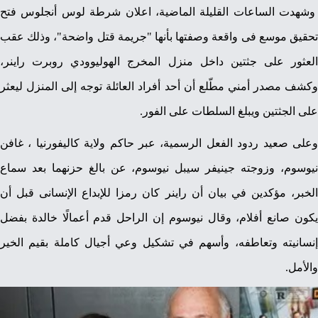
وشهدت الساعات القليلة الماضية، اعلان شرطة لوس أنجلوس فتح
تحقيق موسع فى واقعة وصفتها بأنها "جريمة قتل واضحة"، وذلك عقب
العثور على جثتين داخل منزل المخرج الهوليوودي روبرت راينر،
وكشف مصدر أمني مطّلع أن أحد أفراد العائلة توجه إلى المنزل ليعثر
على الجثتين ويبلغ السلطات على الفور.
وعلى صعيد ردود الفعل الرسمية، عبر حاكم ولاية كاليفورنيا ، غافن
نيوسوم، وزوجته جينيفر سيبل نيوسوم، عن بالغ حزنهما بعد سماع
الخبر، مؤكدين في بيان أن راينر كان رمزا للإبداع الإنسانى قبل أن
يكون صانع أفلام، وقال نيوسوم إن الراحل قدم أعمالًا خالدة بفضل
إنسانيته وتعاطفه، وأسهم في تشكيل وعي أجيال كاملة بقيم الخير
والأمل.