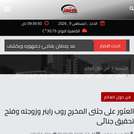
الاحد , اغسطس 9 , 2026
09:36:50 ص
القاهرة اليوم: 30.79°C
رمضان‭ ‬..2027محمد‭ ‬رمضان‭ ‬يفاجئ‭ ‬جمهوره‭ ‬ويكشف‭ ‬عن‭ ‬اسم‭ ‬ومهنة‭ ‬شخصيته‭ ‬الجديدة
احدث الاخبار
الرئيسية
فن حول العالم
العثور على جثتى المخرج روب راينر وزوجته وفتح تحقيق جنائى
فن حول العالم
العثور على جثتى المخرج روب راينر وزوجته وفتح
تحقيق جنائى