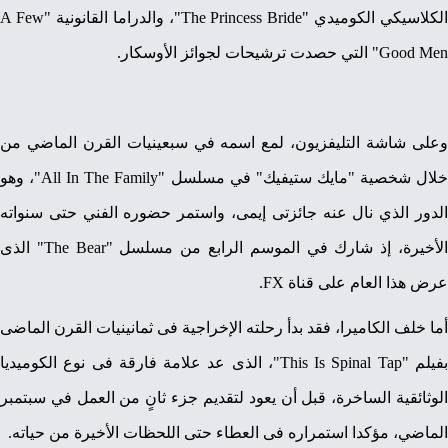
الكلاسيكي الكوميدي "The Princess Bride"، والدراما القانونية "A Few
Good Men" التي حصدت ترشيحات لجوائز الأوسكار.
وعلى شاشة التليفزيون، لمع اسمه في سبعينيات القرن الماضي من
خلال شخصية "مايك ستيفيك" في مسلسل "All In The Family"، وهو
الدور الذي نال عنه جائزتى إيمى، واستمر حضوره الفني حتى سنواته
الأخيرة، إذ شارك في الموسم الرابع من مسلسل "The Bear" الذى
عرض هذا العام على قناة FX.
أما خلف الكاميرا، فقد بدأ رحلته الإخراجية فى ثمانينيات القرن الماضى
بفيلم "This Is Spinal Tap"، الذى عد علامة فارقة فى نوع الكوميديا
الوثائقية الساخرة، قبل أن يعود لتقديم جزء ثانٍ من العمل في سبتمبر
الماضي، مؤكدا استمراره فى العطاء حتى اللحظات الأخيرة من حياته.