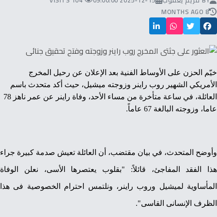
BY
مريم يعقوب
2025-12-15 09:00:00
104 VISITS
8 MONTHS AGO
خيّم الحزن على الأوساط الفنية بعد الإعلان عن رحيل المخرج
الأمريكي الشهير روب راينر وزوجته ميشيل، حيث أكد متحدث باسم
العائلة، في ساعة متأخرة من مساء الأحد، وفاة راينر عن عمر ناهز 78
عاما، وزوجته البالغة 67 عاماً.
وأوضح المتحدث، في بيان مقتضب، أن العائلة تعيش صدمة كبيرة جراء
هذا الفقد المفاجئ، قائلاً: "بقلوب يعتصرها الأسى، نعلن الوفاة
المأساوية لميشيل وروب راينر، ونلتمس احترام الخصوصية فى هذا
الظرف الإنسانى القاسى".