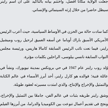
جعلت الولاية مكانا أفضل، واختتم بيانه بالتأكيد على أن اسم راينر
سيظل حاضرا من خلال إرثه السينمائي والإنساني.
كما سادت حالة من الحزن في الأوساط السياسية، حيث أعرب الرئيس
الأمريكي الأسبق باراك أوباما عن أسفه العميق لرحيل روب وميشيل
راينر، فيما نعت نائب الرئيس السابقة كامالا هاريس، ورئيسة مجلس
النواب السابقة نانسي بيلوسى، الراحلين بكلمات مؤثرة.
وُلد روب راينر عام 1947 في حي برونكس بمدينة نيويورك، ونشأ في
عائلة فنية؛ فوالده هو كارل راينر، أحد أبرز الأسماء في عالم الكتابة
والتمثيل والإخراج والإنتاج، والذي امتدت مسيرته لعقود طويلة.
وشق راينر طريقه بثبات في عالم الفن، جامعًا بين التمثيل والإخراج،
ونجح فى تقديم أعمال تنوعت بين الكوميديا والدراما، من أبرزها الفيلم