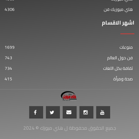
هاي ميوزيك فن
4306
اشهر الاقسام
منوعات
1699
فن حول العالم
743
ثقافة بكل اللغات
734
صحة ومرأة
415
جميع الحقوق محفوظة ل هاي ميوزك © 2024