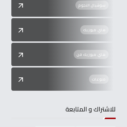
سوشيال النجوم
هاي ميوزيك
هاي ميوزيك فن
منوعات
للاشتراك و المتابعة