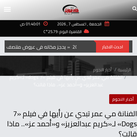
الجمعة , اغسطس 7 , 2026
01:40:01 ص
القاهرة اليوم: 25.79°C
الفيلم‭ ‬الكوري‭ ‬‮»‬Hope‮«‬‭ ‬يحجز‭ ‬مكانه‭ ‬في‭ ‬عروض‭ ‬منتصف‭ ‬الليل‭ ‬بمهرجان‭ ‬تورنتو ‭ ‬2026
احدث الاخبار
الرئيسية
أخبار النجوم
الفنانة مي عمر تبدي عن رأيها في فيلم «7 dogs» لـ«كريم
عبدالعزيز» و«أحمد عز».. ماذا قالت؟
أخبار النجوم
الفنانة مي عمر تبدي عن رأيها في فيلم «7
Dogs» لـ«كريم عبدالعزيز» و«أحمد عز».. ماذا
قالت؟