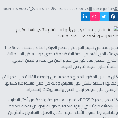
BY
أميرة خالد
2026-05-24 21:49:00
47 VISITS
2 MONTHS AGO
حرص عدد من نجوم الفن على حضور العرض الخاص لفيلم The Seven
Dogs، الذي أُقيم في احتفالية ضخمة بإحدى دور العرض السينمائية
الكبرى، بحضور عدد كبير من نجوم الفن في مصر والوطن العربي،
احتفالًا بطرح الفيلم في دور السينما.
كان من بين الحضور المخرج محمد سامي وزوجته الفنانة مي عمر التي
إعجابها الشديد بشكل كبير بالفيلم، وذلك من خلال منشور عبر حسابها
الرسمي على موقع تبادل الصور والفيديوهات إنستجرام.
كتبت مي عمر :" 7DOGS فيلم رائع، بصراحة واحدة من أكثر التجارب
السينمائية جنونًا التي رأيتها منذ فترة طويلة،يبدو كل لقطة ضخمة
وعاطفية ولا تنسى، الأداء، حجم الكادر، العمل، التفاصيل... أكثر من