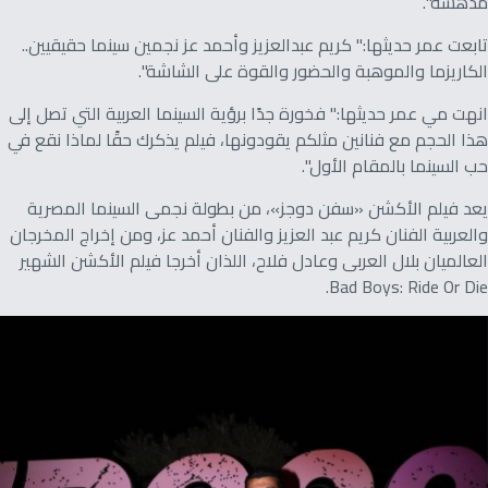
مدهشة".
تابعت عمر حديثها:" كريم عبدالعزيز وأحمد عز نجمين سينما حقيقيين..
الكاريزما والموهبة والحضور والقوة على الشاشة".
انهت مي عمر حديثها:" فخورة جدًا برؤية السينما العربية التي تصل إلى
هذا الحجم مع فنانين مثلكم يقودونها، فيلم يذكرك حقًا لماذا نقع في
حب السينما بالمقام الأول".
يعد فيلم الأكشن «سفن دوجز»، من بطولة نجمى السينما المصرية
والعربية الفنان كريم عبد العزيز والفنان أحمد عز، ومن إخراج المخرجان
العالميان بلال العربى وعادل فلاح، اللذان أخرجا فيلم الأكشن الشهير
Bad Boys: Ride Or Die.