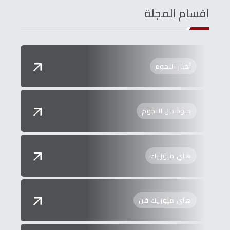
اقسام المجلة
أخبار النجوم
سوشيال النجوم
هاي ميوزيك
هاي ميوزيك فن