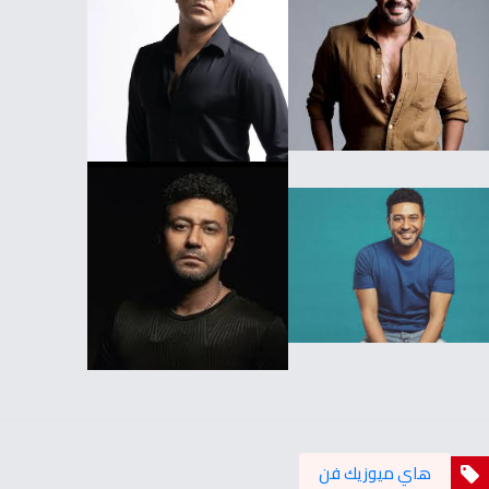
هاي ميوزيك فن