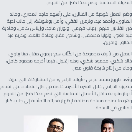
البطولة الجماعية، وضم عددًا كبيرًا من النجوم.
وضم العمل كوكبة من الفنانين، على رأسهم ماجد المصري، وخالد
الصاوي، وأحمد عيد، ونرمين الفقي، وأمل بوشوشة، إلى جانب نخبة
من الفنانين منهم إيهاب فهمي، ونوران ماجد، وإيناس كامل، وفادية
عبد الغني، ونوليا مصطفى، وشادي مقار، وغادة طلعت، وكريم عبد
الخالق، وآخرين.
العمل من تأليف مجموعة من الكُتّاب هم: ريمون مقار، مينا بباوي،
خالد شكري، محمود شكري، وطه زغلول، فيما أخرجه محمود كامل،
وجاء من إنتاج شركة فنون مصر.
ويُعد ظهور محمد عز في «أولاد الراعي» من المشاركات التي عززت
حضوره الدرامي خلال الفترة الأخيرة، خاصة في ظل اعتماده على تقديم
أدوار متنوعة داخل الأعمال الجماعية التي تضم عددًا كبيرًا من النجوم،
وهو ما يمنحه مساحة مختلفة لإظهار قدراته التمثيلية إلى جانب كبار
الفنانين في الساحة.