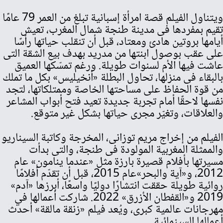
ويتناول الفيلم قصة امرأة إسبانية تبلغ من العمر 79 عامًا
تقيم بمفردها فى مدينة طنجة شمال المغرب، تعيش
أيامها بروتين هادئ ومعتاد، قبل أن تنقلب حياتها رأسًا
على عقب بوصول ابنتها من مدريد بهدف بيع الشقة التى
عاشت فيها الأم لسنوات طويلة. ورغم تمسّكها العميق
بالبقاء فى منزلها، تحاول البطلة «أنخيليس» بكل ما تملك
من قوة الحفاظ على مساحتها الخاصة وممتلكاتها، لتجد
نفسها لاحقًا أمام تجربة جديدة تعيد فتح أبواب المشاعر
والعلاقات، وتغيّر مجرى حياتها بشكل غير متوقع.
الفيلم من إخراج مريم توزانى، المخرجة وكاتبة السيناريو
والممثلة المغربية المولودة فى طنجة، والتى بدأت
مسيرتها بأفلام قصيرة بارزة مثل «عندما ينامون» عام
2012، و«آية والبحر»عام 2015، قبل أن تقدّم أفلامًا
روائية طويلة حققت انتشارًا دوليًا واسعًا، أبرزها «آدم»
2019 و«القفطان الأزرق» 2022. شاركت أعمالها في
مهرجانات عالمية كبرى، ويُعد فيلم «زنقة مالقة» أحدث
أعمالها السينمائية.