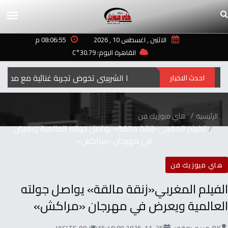
الاثنين , اغسطس 10 , 2026
08:06:55 م
القاهرة اليوم: 30.79°C
دينا الشربيني تخوض تجربة غنائية مع محمود ال
احدث الاخبار
الرئيسية
هاي ميوزيك فن
الفيلم المغربي«زنقة مالقة» يواصل جولته العالمية ويعرض
في مهرجان «مراكش»
هاي ميوزيك فن
الفيلم المغربي«زنقة مالقة» يواصل جولته
العالمية ويعرض في مهرجان «مراكش»