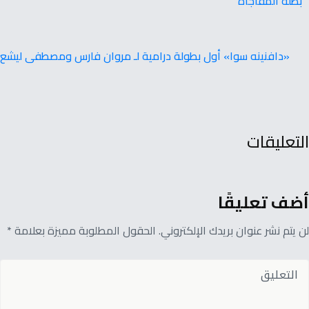
بطلة المفاجأة
«دافنينه سوا» أول بطولة درامية لـ مروان فارس ومصطفى ليشع
التعليقات
أضف تعليقًا
لن يتم نشر عنوان بريدك الإلكتروني. الحقول المطلوبة مميزة بعلامة *