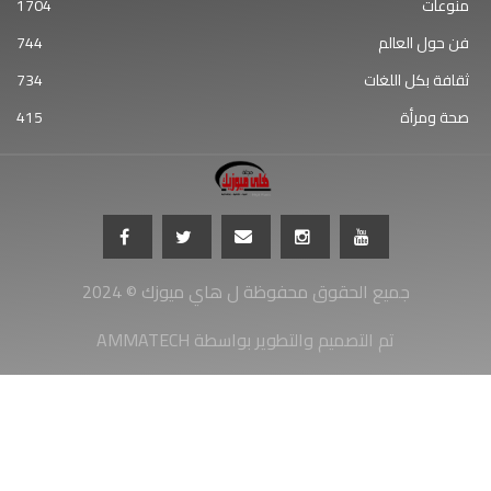
منوعات
1704
فن حول العالم
744
ثقافة بكل اللغات
734
صحة ومرأة
415
جميع الحقوق محفوظة ل هاي ميوزك © 2024
AMMATECH تم التصميم والتطوير بواسطة