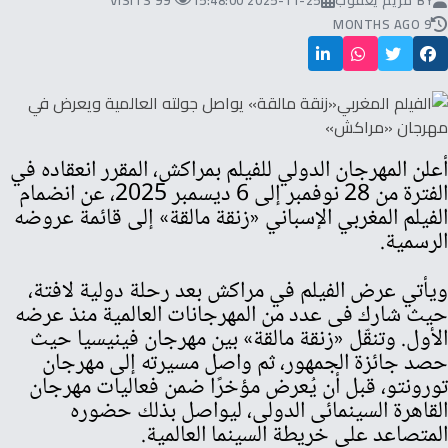
BY
مريم يعقوب
2025-11-25 15:48:00
99 VISITS
9 MONTHS AGO
أعلن المهرجان الدولي للفيلم بمراكش، المقرر انعقاده في
الفترة من 28 نوفمبر إلى 6 ديسمبر 2025، عن انضمام
الفيلم المغربي الإسباني «زنقة مالقة» إلى قائمة عروضه
الرسمية.
ويأتي عرض الفيلم في مراكش بعد رحلة دولية لافتة،
حيث شارك فى عدد من المهرجانات العالمية منذ عرضه
الأول. وتنقّل «زنقة مالقة» بين مهرجان فينيسيا حيث
حصد جائزة الجمهور، ثم واصل مسيرته إلى مهرجان
تورونتو، قبل أن يُعرض مؤخرًا ضمن فعاليات مهرجان
القاهرة السينمائى الدولى، ليواصل بذلك حضوره
المتصاعد على خريطة السينما العالمية.