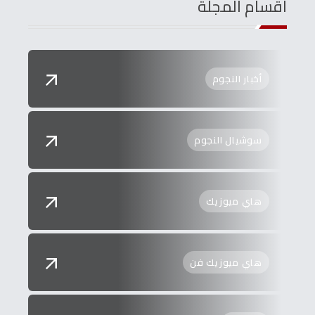
اقسام المجلة
أخبار النجوم
سوشيال النجوم
هاي ميوزيك
هاي ميوزيك فن