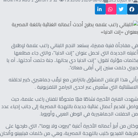
BY
أميرة خالد
2026-06-05 19:35:00
32 VISITS
2 MONTHS AGO
في مفاجأة فنية مميزة، يستعد النجم اللبناني راغب علامة لإطلاق
أغنيته الجديدة التي تحمل عنوان “إنت الدنيا”، والتي جاء مطلعها
بكلمات مؤثرة تقول: “إنت الدنيا دي بحالها.. جنة حلمت أدخلها.. آه يا
حبيبي حلمت سنين إني أبقى معاك”.
يأتي هذا الإعلان المشوّق بالتزامن مع ترقّب جماهيري كبير لحلقته
الاستثنائية التي ستُعرض عبر احدى البرامج التلفزيونية .
شهدت الفترة الأخيرة نشاطًا فنيًا ملحوظًا للفنان راغب علامة، حيث
واصل تقديم أعمال غنائية جديدة باللهجة المصرية إلى جانب إحياء عدد
من الحفلات الجماهيرية في الوطن العربي وأوروبا.
وكان من أبرز أعماله الأخيرة أغنية "بيروت ولا روما"، التي طرحها على
طريقة الفيديو كليب باللهجة المصرية، وهي من كلمات فيليبينو وألحان