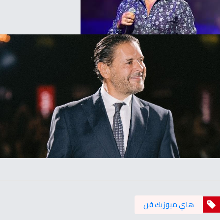
هاي ميوزيك فن