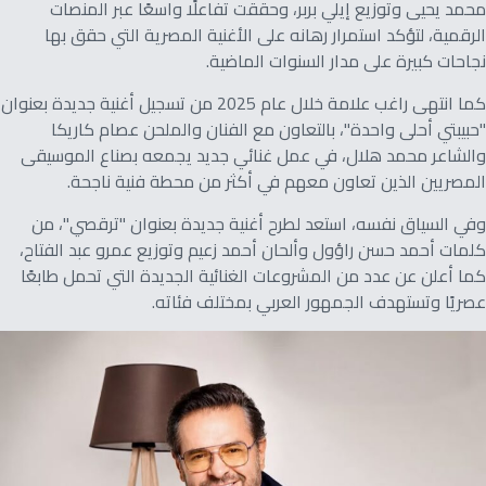
محمد يحيى وتوزيع إيلي بربر، وحققت تفاعلًا واسعًا عبر المنصات
الرقمية، لتؤكد استمرار رهانه على الأغنية المصرية التي حقق بها
نجاحات كبيرة على مدار السنوات الماضية.
كما انتهى راغب علامة خلال عام 2025 من تسجيل أغنية جديدة بعنوان
"حبيبتي أحلى واحدة"، بالتعاون مع الفنان والملحن عصام كاريكا
والشاعر محمد هلال، في عمل غنائي جديد يجمعه بصناع الموسيقى
المصريين الذين تعاون معهم في أكثر من محطة فنية ناجحة.
وفي السياق نفسه، استعد لطرح أغنية جديدة بعنوان "ترقصي"، من
كلمات أحمد حسن راؤول وألحان أحمد زعيم وتوزيع عمرو عبد الفتاح،
كما أعلن عن عدد من المشروعات الغنائية الجديدة التي تحمل طابعًا
عصريًا وتستهدف الجمهور العربي بمختلف فئاته.