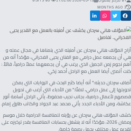
BY
مريم يعقوب
2026-05-13 21:02:00
80 VISITS
3 MONTHS AGO
أزاح المؤلف هاني سرحان عن أمنيته الذي يتمناها في مجال عمله و
هي أن يجمعه عمل درامي مع الفنان يحيى الفخراني، مؤكداً أنه من
أهم نجوم زمن الجميل الذي يرغب في أن يجمعهما عملاً درامياً، قائلاً :
كنت أتمنى أيضا العمل مع الراحل أحمد زكي.
أضاف سرحان حديثه:" أنه أيضا كثير البحث في الروايات التي يمكن
تحويلها إلى عمل درامي، لافتًا:" من الأدباء التي أرغب في تحويل
قصصهم لأعمال درامية، بجانب نجيب محفوظ، يأتي الراحل أسامة أنور
عكاشة، ومن الأدباء الجدد يأتي محمد عبد الجواد والكاتب طارق إمام.
كشف المؤلف هاني سرحان عن رؤيته للمنافسة الدرامية خلال موسم
رمضان 2026، مؤكدًا أنه لا ينشغل بحسابات المنافسة بقدر تركيزه على
تقديم عمل مختلف يحمل بصمة خاصة.