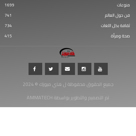
منوعات
1699
فن حول العالم
741
ثقافة بكل اللغات
734
صحة ومرأة
415
جميع الحقوق محفوظة ل هاي ميوزك © 2024
AMMATECH تم التصميم والتطوير بواسطة