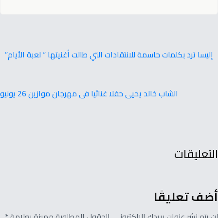
إليسا ترد بكلمات حاسمة للانتقادات التي طالت أغنيتها “ لعبة الأيام”
الشاب خالد يحيى حفلا غنائيا فى مهرجان موازين 26 يونيو
التعليقات
أضف تعليقًا
لن يتم نشر عنوان بريدك الإلكتروني. الحقول المطلوبة مميزة بعلامة *