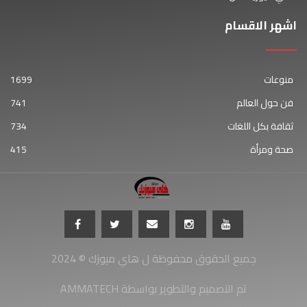
اشهر الاقسام
منوعات
1699
فن حول العالم
741
ثقافة بكل اللغات
734
صحة ومرأة
415
جميع الحقوق محفوظة ل هاي ميوزك © 2024
AMMATECH تم التصميم والتطوير بواسطة