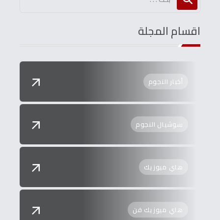
اقسام المجلة
أخبار النجوم
سوشيال النجوم
هاي ميوزيك
هاي ميوزيك فن