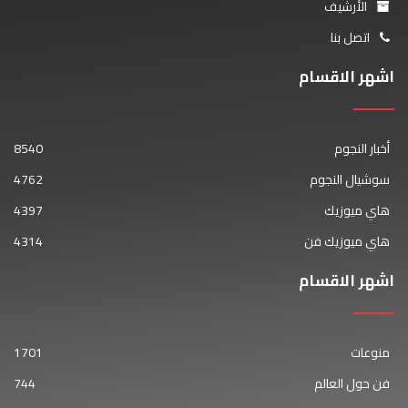
الأرشيف
اتصل بنا
اشهر الاقسام
أخبار النجوم
8540
سوشيال النجوم
4762
هاي ميوزيك
4397
هاي ميوزيك فن
4314
اشهر الاقسام
منوعات
1701
فن حول العالم
744