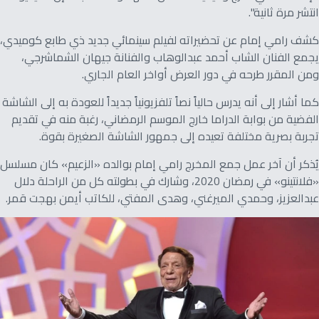
انتشر مرة ثانية".
كشف رامي إمام عن تحضيراته لفيلم سينمائي جديد ذي طابع كوميدي،
يجمع الفنان الشاب أحمد عبدالوهاب والفنانة جيهان الشماشرجي،
ومن المقرر طرحه في دور العرض أواخر العام الجاري.
كما أشار إلى أنه يدرس حالياً نصاً تلفزيونياً جديداً للعودة به إلى الشاشة
الفضية من بوابة الدراما خارج الموسم الرمضاني، رغبة منه في تقديم
تجربة بصرية مختلفة تعيده إلى جمهور الشاشة الصغيرة بقوة.
يُذكر أن آخر عمل جمع المخرج رامي إمام بوالده «الزعيم» كان مسلسل
«فلانتينو» في رمضان 2020، وشارك في بطولته كل من الراحلة دلال
عبدالعزيز، وحمدي الميرغني، وهدى المفتي، للكاتب أيمن بهجت قمر.