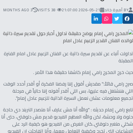
BY
أميرة خالد
2026-05-21 21:07:00
38 VISITS
3 MONTHS AGO
تداولت أنباء عن تقديم سيرة ذاتية عن الفنان الزعيم عادل امام الفترة
المقبلة
حيث خرج المخرج رامي إمام كاشفا حقيقة هذا الأمر .
صرح رامي قائلاً:" مقدرش أقول إننا رفضنا الفكرة أو أقدر أحدد الوقت
اللي هنشتغل فيه عليها، بس اللي أقدر أقوله إننا حالياً في مرحلة
تجميع معلومات عشان نعمل السيرة الذاتية للزعيم عادل إمام".
تابع رامي إمام حديثه : "والله أنا مش عارف أنا متصدر التريند دي حاجة
حلوة ولا وحشة، لكن والله العظيم الفيديو قديم مش دلوقتي، حتى أنا
شكلي متغير دلوقتي..كان الغرض من الفيديو هو كيفية الرد على
الإشاعات التي تخرج وكيفية التعامل معها، وأنا اتفاجئت إن الفيديو