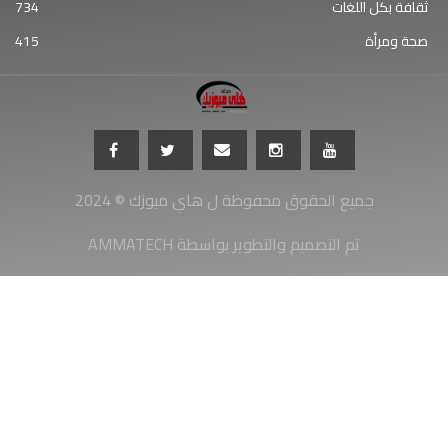
ثقافة بكل اللغات
734
صحة ومرأة
415
جميع الحقوق محفوظة ل هاي ميوزك © 2024
AMMATECH تم التصميم والتطوير بواسطة