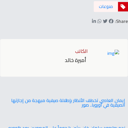
منوعات
Share:
الكاتب
أميرة خالد
إيمان العاصي تخطف الأنظار بإطلالة صيفية مبهجة من إجازتها
الصيفية في أوروبا.. صور
نجم بوليوود سلمان خان يشن هجوماً على المصورين بعد ظهوره