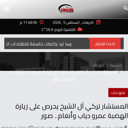
الاربعاء , اغسطس 5 , 2026
11:46:56 م
القاهرة اليوم: 26.9°C
إليسا ترد بكلمات حاسمة للانتقادات التي طالت أغنيتها “ لعبة الأيام”
احدث الاخبار
الرئيسية
منوعات
المستشار تركي آل الشيخ يحرص على زيارة الهضبة عمرو دياب
وأنغام.. صور
منوعات
المستشار تركي آل الشيخ يحرص على زيارة
الهضبة عمرو دياب وأنغام.. صور