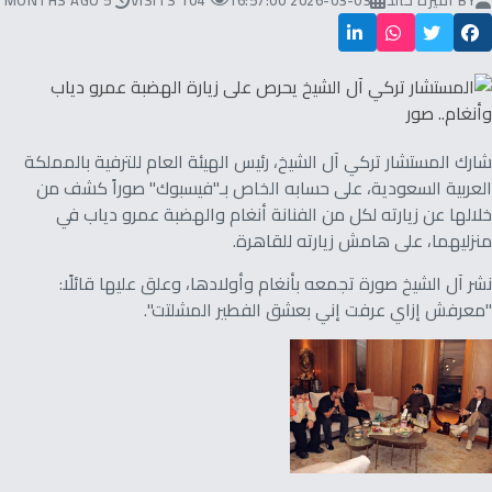
BY
أميرة خالد
2026-03-03 16:57:00
104 VISITS
5 MONTHS AGO
شارك المستشار تركي آل الشيخ، رئيس الهيئة العام للترفية بالمملكة
العربية السعودية، على حسابه الخاص بـ"فيسبوك" صوراً كشف من
خلالها عن زيارته لكل من الفنانة أنغام والهضبة عمرو دياب في
منزليهما، على هامش زيارته للقاهرة.
نشر آل الشيخ صورة تجمعه بأنغام وأولادها، وعلق عليها قائلًا:
"معرفش إزاي عرفت إني بعشق الفطير المشلتت".