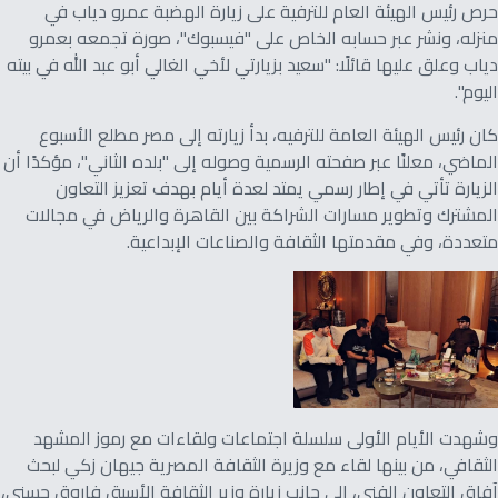
حرص رئيس الهيئة العام للترفية على زيارة الهضبة عمرو دياب في
منزله، ونشر عبر حسابه الخاص على "فيسبوك"، صورة تجمعه بعمرو
دياب وعلق عليها قائلًا: "سعيد بزيارتي لأخي الغالي أبو عبد الله في بيته
اليوم".
كان رئيس الهيئة العامة للترفيه، بدأ زيارته إلى مصر مطلع الأسبوع
الماضي، معلنًا عبر صفحته الرسمية وصوله إلى "بلده الثاني"، مؤكدًا أن
الزيارة تأتي في إطار رسمي يمتد لعدة أيام بهدف تعزيز التعاون
المشترك وتطوير مسارات الشراكة بين القاهرة والرياض في مجالات
متعددة، وفي مقدمتها الثقافة والصناعات الإبداعية.
وشهدت الأيام الأولى سلسلة اجتماعات ولقاءات مع رموز المشهد
الثقافي، من بينها لقاء مع وزيرة الثقافة المصرية جيهان زكي لبحث
آفاق التعاون الفني، إلى جانب زيارة وزير الثقافة الأسبق فاروق حسني،