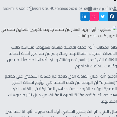
BY
أميرة خالد
2026-06-05 20:08:00
34 VISITS
2 MONTHS AGO
طرح المطرب “أبو” حملة تفاعلية مبتكرة تستهدف مشاركة طلاب
الدفعات الجديدة احتفالاتهم، وذلك بالتزامن مع طرح أحدث أعماله
الغنائية التي تحمل اسم “ده وقتنا”، والتي أهداها خصيصاً للخريجين
وصُنعت للاحتفاء بنجاحهم.
أوضح "أبو" خلال الفيديو الذي طرحه عبر حسابه الشخصي على موقع
"إنستجرام" أن الهدف من هذه الحملة هي توثيق لحظات التخرج
المميزة لهؤلاء الخرجين، حيث دعاهم للمشاركة في الكليب الذي
سيطرحه لأغنية "ده وقتنا" الفترة المقبلة، من خلال نشر فيديوهات
احتفالهم.
قال الآتي: "لو انت بتتخرج السنادي أولا ألف مبروك، ثانيا انا لسه منزل