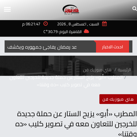
السبت , اغسطس 8 , 2026
06:21:47 م
القاهرة اليوم: 30.79°C
رمضان‭ ‬..2027محمد‭ ‬رمضان‭ ‬يفاجئ‭ ‬جمهوره‭ ‬ويكشف‭ ‬عن‭ ‬اسم‭ ‬ومهنة‭ ‬شخصيته‭ ‬الجديدة
احدث الاخبار
الرئيسية
هاي ميوزيك فن
المطرب «أبو» يزيح الستار عن حملة جديدة للخرجين للتعاون
معه في تصوير كليب «ده وقتنا»
هاي ميوزيك فن
المطرب «أبو» يزيح الستار عن حملة جديدة
للخرجين للتعاون معه في تصوير كليب «ده
وقتنا»