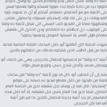
أغنية ده وقتنا عشان أحتفل بيكم ومعاكم بالتخرج.. ودلوقتي عايزكم
تكونوا جزء من حاجة كبيرة جدا، صوروا نفسكم وانتوا بتعملوا لبسنج
على الأغنية مع مع أصحابكم، دفعتكم، أهلكم أو أي حد بتحبوه، نزلوا
الفيديوهات دي على تيك توك، إنستجرام، فيسبوك، واعملولي منشن..
وهتظهروا معايا في الفيديو كليب الرسمي اللي هينزل لأغنية ده وقتنا
على اليوتيوب.. دي لحظتكم، ده احتفالكم، ودي الذكرى اللي هتعيش
معاكم طول العمر، يلا امسكوا الموبايل ودوسوا ريكورد".
شهدت الحملة التي أطلقها أبو، خلال الساعات القليلة الماضية تفاعلا
كبيرا من قِبل الطلاب الذين شاركوه بلحظات من احتفالهم بالتخرج.
أغنية "ده وقتنا" تم تخصيصها للاحتفال بالخريجين، وهي من كلمات أبو
ورمضان محمد، وألحان شادي حسن، وتوزيع فيصل فؤاد.
يشار إلى أن المطرب أبو، كان قد روج لأغنية "ده وقتنا" قبل ساعات
قليلة من طرحها، من خلال مقطع فيديو عبر حسابه على موقع
"إنستجرام"، قال فيه إن يوسف نجل شقيقه تخرج من الدراسة العام
الماضي، فيما تخرج هذا العام ياسين نجل شقيقته، إلا أنه خلال هذه
المناسبتين لم يجد أغنية جديدة للاحتفال بالتخرج، لذا قرر طرح أغنية
أهداها لكل الخريجين.