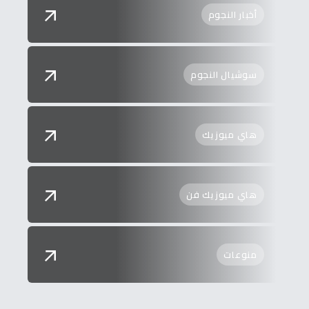
أخبار النجوم
سوشيال النجوم
هاي ميوزيك
هاي ميوزيك فن
منوعات