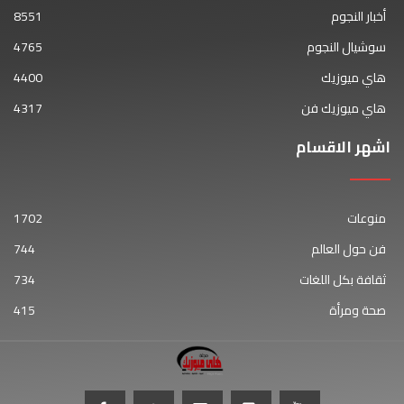
أخبار النجوم
8551
سوشيال النجوم
4765
هاي ميوزيك
4400
هاي ميوزيك فن
4317
اشهر الاقسام
منوعات
1702
فن حول العالم
744
ثقافة بكل اللغات
734
صحة ومرأة
415