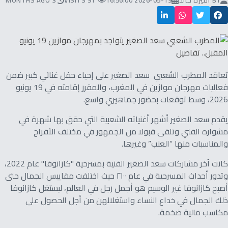
BY
أميرة خالد
2026-05-19 16:56:00
91 VISITS
3 MONTHS AGO
تعاقد المطرب الشعبي سعد الصغير على إحياء حفل غنائي كبير ضمن
فعاليات مهرجان موازين في المغرب، والمقرر إقامته في 19 يونيو
2026، وسط توقعات بحضور جماهيري واسع.
يقدم سعد الصغير أشهر أغنياته الشعبية التي حقق بها شهرة في
مشواره الفني وتلقى قبولا من الجمهور في مختلف الأفراح
والمناسبات منها “العنب” وغيرها.
كانت آخر مشاركات سعد الصغير الفنية بمسرحية "كازانوفا" عام 2022،
وتدور أحداث المسرحية في عام ٢١٠٠ حيث اختلفت مقاييس الجمال حتى
أصبح كازانوفا غير الوسيم هو أجمل رجل في العالم، ليستغل كازانوفا
ذلك الجمال في خداع النساء واستغلالهن من أجل الحصول على
مكاسب مالية ضخمة.