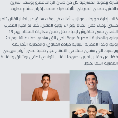
شارك ببطولة المسرحية كل من حسن الرداد، عمرو يوسف، نسرين
طافش، حمدي الميرغني، تأليف ضياء محمد، إخراج هشام عطوة.
كانت إدارة مهرجان موازين، أعلنت في وقت سابق عن اختيار الفنان تامر
حسني لإحياء حفل الختام يوم 27 يونيو المقبل، كما تم اختيار المطرب
الشعبي حسن شاكوش لإحياء حفل ضمن فعاليات الافتتاح يوم 19
يونيو، والمطربة المصرية مروة ناجي التي ستحيي حفلا غنائيا يوم 21
يونيو، وكذا المطربة اللبنانية ميادة الحناوي، والمطربة الأمريكية
بيونسيه، التي ستحيي حفلاً في الافتتاح على خشبة مسرح أولم سويسي،
فضلا عن حفلين اخرين يحييهما الفنان التونسي لطفي بوشناق والفنانة
المغربية اسما لمنور.