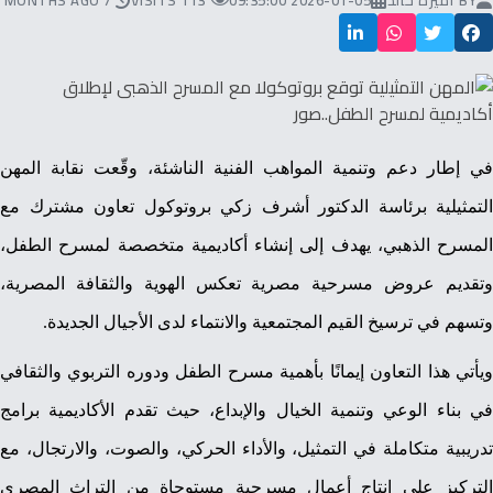
BY
أميرة خالد
2026-01-05 09:35:00
113 VISITS
7 MONTHS AGO
في إطار دعم وتنمية المواهب الفنية الناشئة، وقّعت نقابة المهن
التمثيلية برئاسة الدكتور أشرف زكي بروتوكول تعاون مشترك مع
المسرح الذهبي، يهدف إلى إنشاء أكاديمية متخصصة لمسرح الطفل،
وتقديم عروض مسرحية مصرية تعكس الهوية والثقافة المصرية،
وتسهم في ترسيخ القيم المجتمعية والانتماء لدى الأجيال الجديدة.
ويأتي هذا التعاون إيمانًا بأهمية مسرح الطفل ودوره التربوي والثقافي
في بناء الوعي وتنمية الخيال والإبداع، حيث تقدم الأكاديمية برامج
تدريبية متكاملة في التمثيل، والأداء الحركي، والصوت، والارتجال، مع
التركيز على إنتاج أعمال مسرحية مستوحاة من التراث المصري