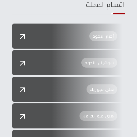
اقسام المجلة
أخبار النجوم
سوشيال النجوم
هاي ميوزيك
هاي ميوزيك فن