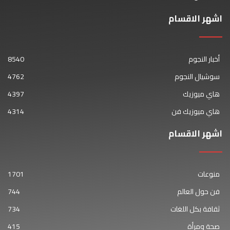
اشهر الاقسام
أخبار النجوم
8540
سوشيال النجوم
4762
هاي ميوزيك
4397
هاي ميوزيك فن
4314
اشهر الاقسام
منوعات
1701
فن حول العالم
744
ثقافة بكل اللغات
734
صحة ومرأة
415