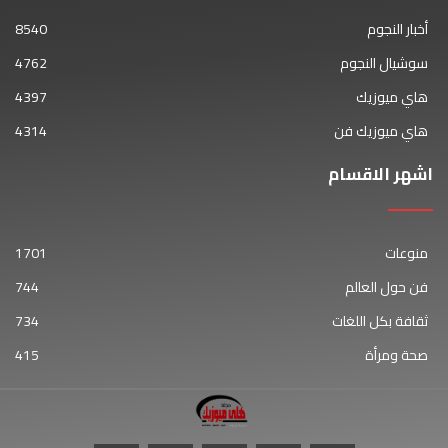
أخبار النجوم
8540
سوشيال النجوم
4762
هاي ميوزيك
4397
هاي ميوزيك فن
4314
اشهر الاقسام
منوعات
1701
فن حول العالم
744
ثقافة بكل اللغات
734
صحة ومرأة
415