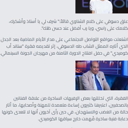
علق دسوقي على كلام الشناوي قائلاً:" شرف لي يا أستاذ وأشكرك،
كلامك على راسي، ويا رب أفضل عند حسن ظنك".
اشتعلت مواقع التواصل الاجتماعي على مدار الأيام الماضية بعد الجدل
الذي أثاره الممثل الشاب طه الدسوقي، إثر تقديمه فقرة "ستاند أب
كوميدي" في حفل افتتاح الدورة الثامنة من مهرجان الجونة السينمائي.
الفقرة، التي تخللتها بعض الإفيهات الساخرة من علاقة الفنانين
بالصحفيين، اعتبرها كثيرون إساءة متعمدة للمهنة وأصحابها، ما أثار
حالة من الغضب والاستهجان، في حين رأى آخرون أنها لا تتعدى كونها
دعابة فنية ساخرة فُهمت خارج سياقها الكوميدي.