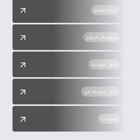
أخبار النجوم
سوشيال النجوم
هاي ميوزيك
هاي ميوزيك فن
منوعات