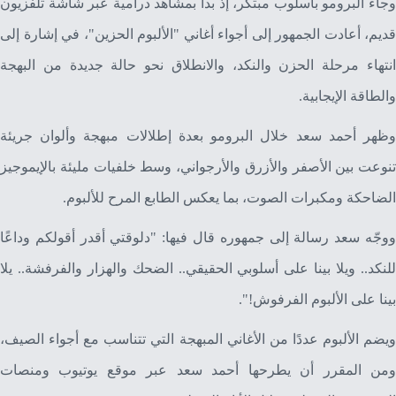
وجاء البرومو بأسلوب مبتكر، إذ بدأ بمشاهد درامية عبر شاشة تلفزيون
قديم، أعادت الجمهور إلى أجواء أغاني "الألبوم الحزين"، في إشارة إلى
انتهاء مرحلة الحزن والنكد، والانطلاق نحو حالة جديدة من البهجة
والطاقة الإيجابية.
وظهر أحمد سعد خلال البرومو بعدة إطلالات مبهجة وألوان جريئة
تنوعت بين الأصفر والأزرق والأرجواني، وسط خلفيات مليئة بالإيموجيز
الضاحكة ومكبرات الصوت، بما يعكس الطابع المرح للألبوم.
ووجّه سعد رسالة إلى جمهوره قال فيها: "دلوقتي أقدر أقولكم وداعًا
للنكد.. ويلا بينا على أسلوبي الحقيقي.. الضحك والهزار والفرفشة.. يلا
بينا على الألبوم الفرفوش!".
ويضم الألبوم عددًا من الأغاني المبهجة التي تتناسب مع أجواء الصيف،
ومن المقرر أن يطرحها أحمد سعد عبر موقع يوتيوب ومنصات