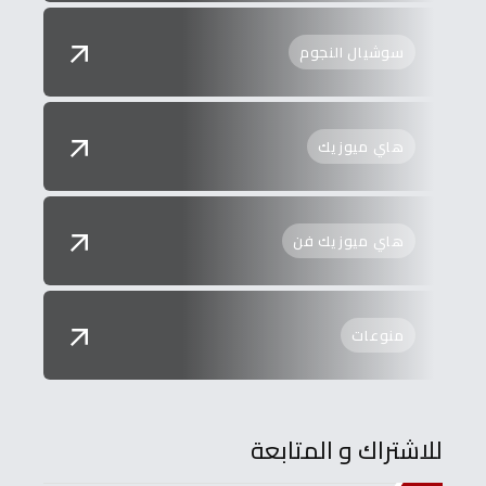
سوشيال النجوم
هاي ميوزيك
هاي ميوزيك فن
منوعات
للاشتراك و المتابعة