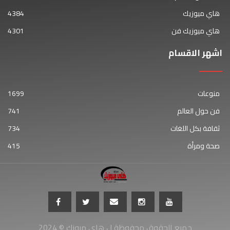
هاي ميوزيك
4384
هاي ميوزيك فن
4301
اشهر الاقسام
منوعات
1699
فن حول العالم
741
ثقافة بكل اللغات
734
صحة ومرأة
415
جميع الحقوق محفوظة ل هاي ميوزك © 2024