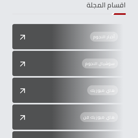
اقسام المجلة
أخبار النجوم
سوشيال النجوم
هاي ميوزيك
هاي ميوزيك فن