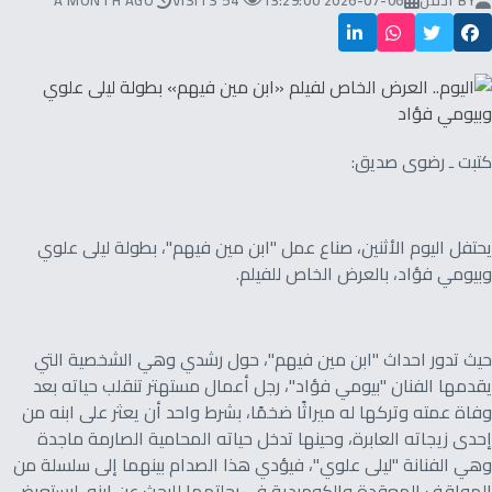
BY
ادمن
2026-07-06 13:29:00
54 VISITS
A MONTH AGO
كتبت ـ رضوى صديق:
يحتفل اليوم الأثنين، صناع عمل "ابن مين فيهم"، بطولة ليلى علوي
وبيومي فؤاد، بالعرض الخاص للفيلم.
حيث تدور احداث "ابن مين فيهم"، حول رشدي وهي الشخصية التي
يقدمها الفنان "بيومي فؤاد"، رجل أعمال مستهتر تنقلب حياته بعد
وفاة عمته وتركها له ميراثًا ضخمًا، بشرط واحد أن يعثر على ابنه من
إحدى زيجاته العابرة، وحينها تدخل حياته المحامية الصارمة ماجدة
وهي الفنانة "ليلى علوي"، فيؤدي هذا الصدام بينهما إلى سلسلة من
المواقف المعقدة والكوميدية في رحلتهما للبحث عن ابنه، ليستعرض