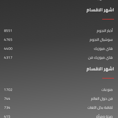
اشهر الاقسام
أخبار النجوم
8551
سوشيال النجوم
4765
هاي ميوزيك
4400
هاي ميوزيك فن
4317
اشهر الاقسام
منوعات
1702
فن حول العالم
744
ثقافة بكل اللغات
734
صحة ومرأة
415