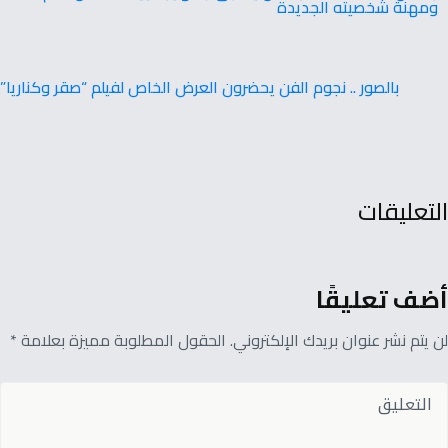
‬ومهنة‭ ‬شخصيته‭ ‬الجديدة
بالصور .. نجوم الفن يحضرون العرض الخاص لفيلم “صقر وكناريا”
التعليقات
أضف تعليقًا
لن يتم نشر عنوان بريدك الإلكتروني. الحقول المطلوبة مميزة بعلامة *