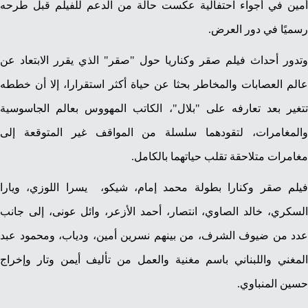
أمين في أجواء احتفالية عكست حالة من الدعم للفيلم قبل طرحه
رسميًا في دور العرض.
وتدور أحداث فيلم صقر وكناريا حول "صقر" الذي يقرر الابتعاد عن
عالم العصابات والمخاطر بحثا عن حياة أكثر استقرارا، إلا أن خططه
تتغير بعد تعارفه على "بلال"، الكاتب المهووس بعالم الجاسوسية
والمغامرات، لتقودهما سلسلة من المواقف غير المتوقعة إلى
مغامرات متلاحقة تقلب حياتهما بالكامل.
فيلم صقر وكنارا بطولة محمد إمام، شيكو، يسرا اللوزي، ويارا
السكري، خالد الصاوي، انتصار، أحمد الأزعر، وائل عونى، إلى جانب
عدد من ضيوف الشرف، من بينهم نسرين أمين، ودياب، ومحمود عبد
المغني واللبناني باسم مغنية والعمل من تأليف أيمن وتار وإخراج
حسين المنباوي.