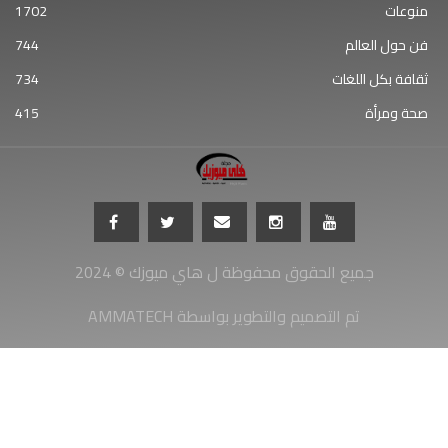
منوعات
1702
فن حول العالم
744
ثقافة بكل اللغات
734
صحة ومرأة
415
جميع الحقوق محفوظة ل هاي ميوزك © 2024
AMMATECH تم التصميم والتطوير بواسطة