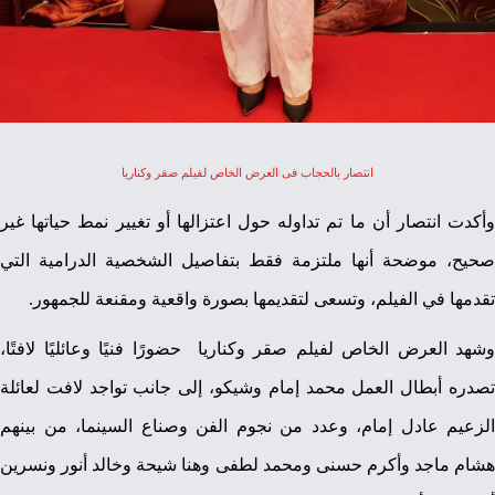
انتصار بالحجاب فى العرض الخاص لفيلم صقر وكناريا
وأكدت انتصار أن ما تم تداوله حول اعتزالها أو تغيير نمط حياتها غير
صحيح، موضحة أنها ملتزمة فقط بتفاصيل الشخصية الدرامية التي
تقدمها في الفيلم، وتسعى لتقديمها بصورة واقعية ومقنعة للجمهور.
وشهد العرض الخاص لفيلم صقر وكناريا حضورًا فنيًا وعائليًا لافتًا،
تصدره أبطال العمل محمد إمام وشيكو، إلى جانب تواجد لافت لعائلة
الزعيم عادل إمام، وعدد من نجوم الفن وصناع السينما، من بينهم
هشام ماجد وأكرم حسنى ومحمد لطفى وهنا شيحة وخالد أنور ونسرين