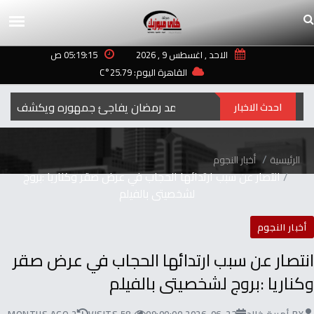
الاحد , اغسطس 9 , 2026
05:19:15 ص
القاهرة اليوم: 25.79°C
رمضان‭ ‬..2027محمد‭ ‬رمضان‭ ‬يفاجئ‭ ‬جمهوره‭ ‬ويكشف‭ ‬عن‭ ‬اسم‭ ‬ومهنة‭ ‬شخصيته‭ ‬الجديدة
احدث الاخبار
الرئيسية
أخبار النجوم
انتصار عن سبب ارتدائها الحجاب في عرض صقر وكناريا :بروج
لشخصيتى بالفيلم
أخبار النجوم
انتصار عن سبب ارتدائها الحجاب في عرض صقر
وكناريا :بروج لشخصيتى بالفيلم