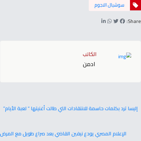
سوشيال النجوم
Share:
الكاتب
ادمن
إليسا ترد بكلمات حاسمة للانتقادات التي طالت أغنيتها “ لعبة الأيام”
الإعلام‭ ‬المصري‭ ‬يودع‭ ‬نيفين‭ ‬القاضي‭ ‬بعد‭ ‬صراع‭ ‬طويل‭ ‬مع‭ ‬المرض