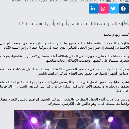
BY
ادمن
2026-01-01 20:36:00
94 VISITS
7 MONTHS AGO
كتبت: ريهام محمد
‬الاجتماعي‭ ‬إنستجرام‭ ‬صورا‭ ‬من‭ ‬الحفل‭ ‬الغنائي‭ ‬الذي‭ ‬أحيته‭ ‬في‭ ‬تركيا‭ ‬احتفالا‭ ‬برأس‭ ‬السنة‭ ‬2026‭.‬
‬شعرها‭ ‬منسدلا‭ ‬على‭ ‬كتفيها،‭ ‬وحصدت‭ ‬الإطلالة‭ ‬إعجاب‭ ‬متابعيها‭.‬
‬عددا‭ ‬من‭ ‬أشهر‭ ‬أغانيها،‭ ‬في‭ ‬حضور‭ ‬نجم‭ ‬الغناء‭ ‬التركي‭ ‬إبراهيم‭ ‬تاتليس‭.‬
‬جدا،‭ ‬أحبك‭.‬
‬وقدما‭ ‬معا‭ ‬مقطعا‭ ‬غنائيا‭ ‬وهو‭ ‬جالس‭ ‬على‭ ‬الكرسي‭ ‬المتحرك‭.‬