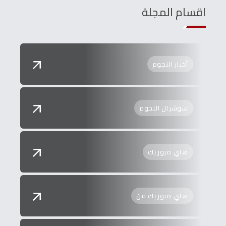
اقسام المجلة
أخبار النجوم
سوشيال النجوم
هاي ميوزيك
هاي ميوزيك فن