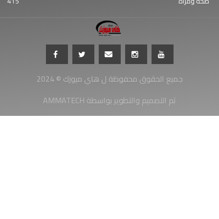
صحة ومرأة
415
جميع الحقوق محفوظة ل هاي ميوزك © 2024
AMMATECH تم التصميم والتطوير بواسطة