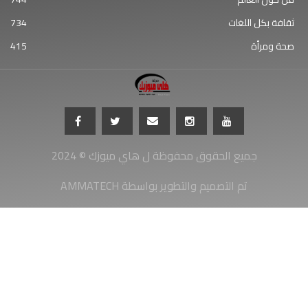
ثقافة بكل اللغات
734
صحة ومرأة
415
جميع الحقوق محفوظة ل هاي ميوزك © 2024
AMMATECH تم التصميم والتطوير بواسطة