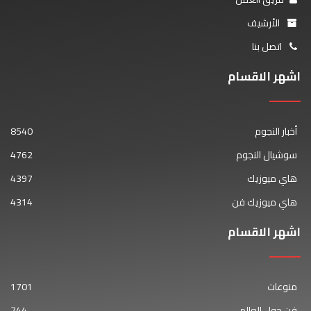
الأرشيف
اتصل بنا
اشهر الاقسام
أخبار النجوم
8540
سوشيال النجوم
4762
هاي ميوزيك
4397
هاي ميوزيك فن
4314
اشهر الاقسام
منوعات
1701
فن حول العالم
744