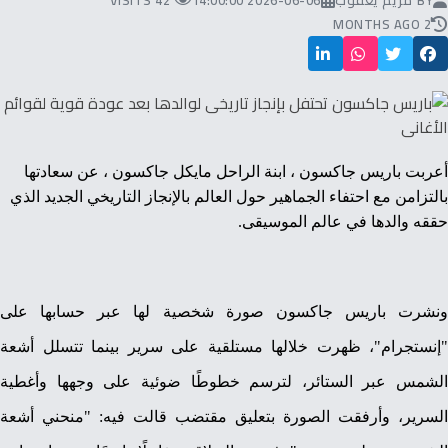
BY
مريم يعقوب
2026-06-06 14:00:00
42 VISITS
2 MONTHS AGO
أعربت باريس جاكسون
، ابنة
الراحل مايكل جاكسون
، عن سعادتها
بالتزامن مع احتفاء الجماهير حول العالم بالإنجاز التاريخي الجديد الذي
حققه والدها في عالم الموسيقى.
ونشرت باريس جاكسون صورة شخصية لها عبر حسابها على
"إنستجرام"، ظهرت خلالها مستلقية على سرير بينما تتسلل أشعة
الشمس عبر الستائر، لترسم خطوطًا ضوئية على وجهها وأغطية
السرير، وأرفقت الصورة بتعليق مقتضب قالت فيه: "منحني أشعة