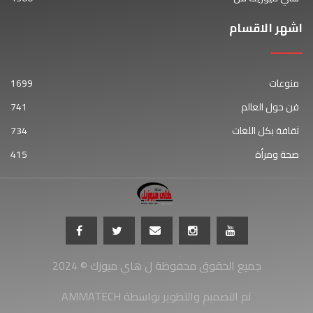
اشهر الاقسام
منوعات
1699
فن حول العالم
741
ثقافة بكل اللغات
734
صحة ومرأة
415
جميع الحقوق محفوظة ل هاي ميوزك © 2024
AMMATECH تم التصميم والتطوير بواسطة