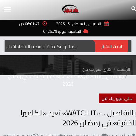
الخميس , اغسطس 6 , 2026
06:01:47 ص
القاهرة اليوم: 25.79°C
إليسا ترد بكلمات حاسمة للانتقادات التي طالت أغنيتها “ لعبة الأيام”
احدث الاخبار
الرئيسية
هاي ميوزيك فن
بالتفاصيل .. «WATCH IT» تعيد «الكاميرا الخفية» في رمضان
2026
هاي ميوزيك فن
بالتفاصيل .. «WATCH IT» تعيد «الكاميرا
الخفية» في رمضان 2026