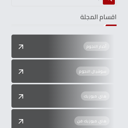
اقسام المجلة
أخبار النجوم
سوشيال النجوم
هاي ميوزيك
هاي ميوزيك فن