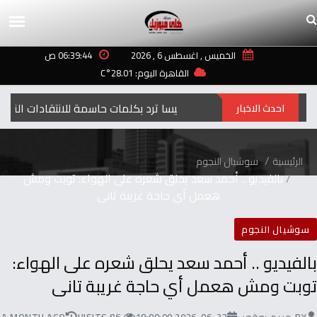
الخميس , اغسطس 6 , 2026
06:39:44 ص
القاهرة اليوم: 28.01°C
إليسا ترد بكلمات حاسمة للانتقادات التي طالت أغنيتها “ لعبة الأيام”
احدث الاخبار
الرئيسية
سوشيال النجوم
بالفيديو .. أحمد سعد يحلق شعره على الهواء: توبت ومش
هعمل أي حاجة غريبة تانى
سوشيال النجوم
بالفيديو .. أحمد سعد يحلق شعره على الهواء:
توبت ومش هعمل أي حاجة غريبة تانى