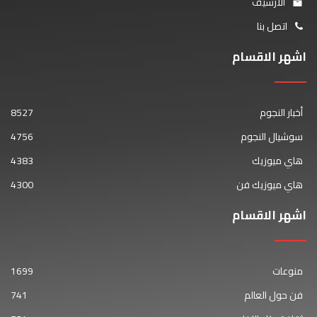
الأرشيف
اتصل بنا
اشهر الاقسام
أخبار النجوم
8527
سوشيال النجوم
4756
هاي ميوزيك
4383
هاي ميوزيك فن
4300
اشهر الاقسام
منوعات
1699
فن حول العالم
741