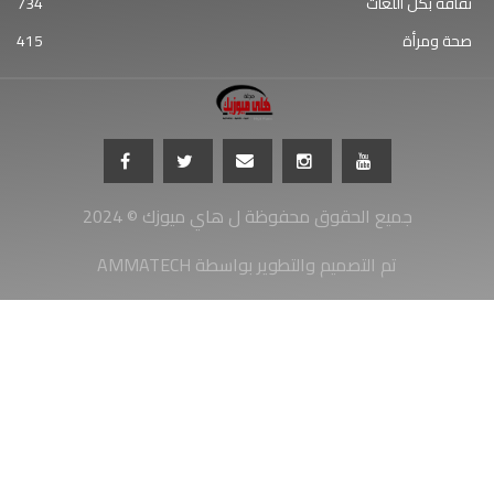
ثقافة بكل اللغات
734
صحة ومرأة
415
جميع الحقوق محفوظة ل هاي ميوزك © 2024
AMMATECH تم التصميم والتطوير بواسطة