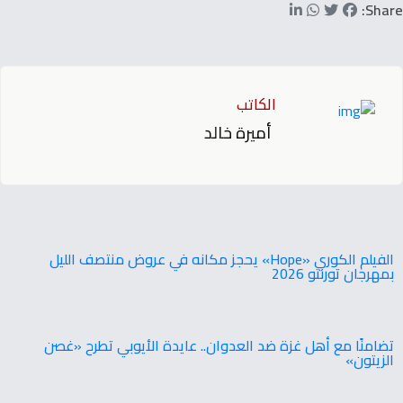
Share:
الكاتب
أميرة خالد
‬بمهرجان‭ ‬تورنتو ‭ ‬2026
تضامنًا مع أهل غزة ضد العدوان.. عايدة الأيوبي تطرح «غصن
الزيتون»