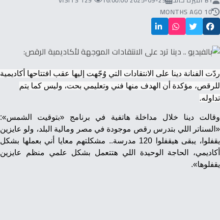
BY
أميرة خالد
2025-09-29 16:00:00
129 VISITS
10 MONTHS AGO
ردّت الفنانة دينا على الانتقادات التي وُجّهت إليها عقب افتتاحها أكاديمية
للرقص، مؤكدة أن الهدف منها فني وتعليمي بحت، وليس كما يتم
تداوله.
وقالت دينا خلال مداخلة هاتفية في برنامج «بتوقيت الشمس»:
«السناتر اللي بتدرس رقص موجودة في مصر ومالية البلد، ولو عايزين
يقفلوا، يبقى هيقفلوا 120 مدرسة.. مشكلتهم معايا أني بعملها بشكل
أكاديمي، الحاجة الوحيدة اللي هتتعمل بشكل علمي منظم عايزين
يقفلوها».