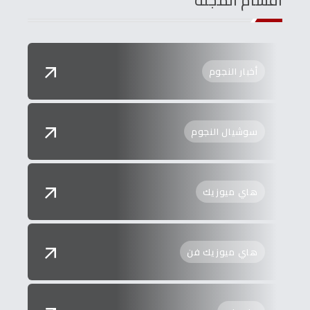
اقسام المجلة
أخبار النجوم
سوشيال النجوم
هاي ميوزيك
هاي ميوزيك فن