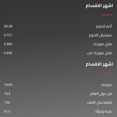
اشهر الاقسام
أخبار النجوم
8538
سوشيال النجوم
4757
هاي ميوزيك
4389
هاي ميوزيك فن
4306
اشهر الاقسام
منوعات
1699
فن حول العالم
743
ثقافة بكل اللغات
734
صحة ومرأة
415