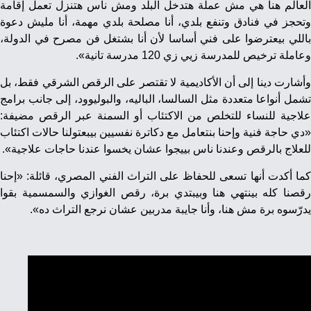
العالم هنا هي مش عملة هتدخل البلد ومش ناس هتنزل تعمل إقامة
وتحجز في فنادق وتنفع بلدي، أنا مصلحة بلدي مهمة، أنا مليش دعوة
باللي بيعترضوا على فني أساسا لأن أنا بشتغل فن مصرح في الدولة،
وعاملة ترخيص للمدرسة زيي زي 120 مدرسة تانية».
وأشارت دينا إلى أن الأكاديمية لا تقتصر على الرقص الشرقي فقط، بل
تشمل أنواعا متعددة مثل السالسا، الباليه، والبوليوود، إلى جانب برامج
علاجية للنساء للتخلص من الاكتئاب أو السمنة عبر الرقص مضيفة:
«دي حاجة فنية وإحنا بنتعامل مع دكاترة نفسيين بيبعتولنا حالات اكتئاب
للعلاج بالرقص وعندنا ناس بييجوا عشان يخسوا عندنا حاجات علاجية».
كما أكدت أنها تسعى للحفاظ على التراث الفني المصري، قائلة: «إحنا
رقصنا كله بينتهي هنا وبيبتدي برة، رقص الغوازي والسمسمية بقوا
يدرّسوه برة مش هنا، وأنا جايبة مدربين عشان نرجع التراث ده».