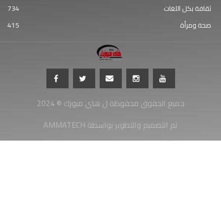
ثقافة بكل اللغات
734
صحة ومرأة
415
جميع الحقوق محفوظة ل هاي ميوزك © 2024
AMMATECH تم التصميم والتطوير بواسطة