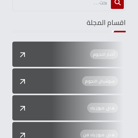
اقسام المجلة
أخبار النجوم
سوشيال النجوم
هاي ميوزيك
هاي ميوزيك فن