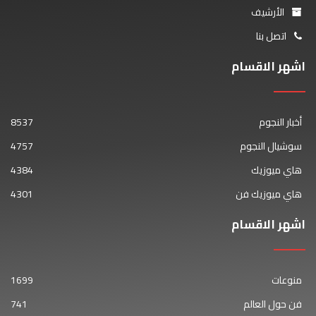
الأرشيف
اتصل بنا
اشهر الاقسام
أخبار النجوم
8537
سوشيال النجوم
4757
هاي ميوزيك
4384
هاي ميوزيك فن
4301
اشهر الاقسام
منوعات
1699
فن حول العالم
741