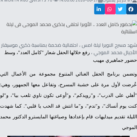
BY
مريم يعقوب
2026-06-27 14:00:00
70 VISITS
A MONTH AGO
شهد مسرح الاوبرا ليلة امس ، احتفالية ضخمة بمناسبة ذكري موسيقار
الأجيال محمد الموجي ،
رفع خلالها الحفل شعار "كامل العدد"، وسط
حضور جماهيري مهيب
وتضمن برنامج الحفل الغنائي المتنوع مجموعة من الأعمال التي
عُرضت لأول مرة على خشبة المسرح، وتفاعل معها الجمهور، وهي:
"أهلي على الدرب"، و"رويدكم"، و"أوعى تكون ناوي تلعب بيا"، و"لو
كنت يوم أنساك"، و"ندم"، و"ما انتش قد الحب يا قلبي". كما شهدت
الليلة تقديم ميدليهات قام بإعدادها وصياغتها المايسترو الدكتور محمد
الموجي