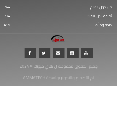
فن حول العالم
744
ثقافة بكل اللغات
734
صحة ومرأة
415
جميع الحقوق محفوظة ل هاي ميوزك © 2024
AMMATECH تم التصميم والتطوير بواسطة