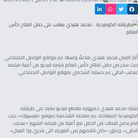
BY
أميرة خالد
2026-06-14 14:00:00
60 VISITS
2 MONTHS AGO
أثار الفنان محمد هنيدي تفاعلًا واسعًا عبر مواقع التواصل الاجتماعي
حيث سخر من حفل افتتاح كأس العالم بنشره فيديو من أغنية فيلمه
عندليب الدقي عبر حسابه الشخصي بموقع التواصل الاجتماعي.
شارك محمد هنيدي جمهوره مقطع فيديو نشره على طريقته
الكوميدية المعتادة، عبر صفحته الشخصية بموقع «فيسبوك»، حيث
قام بدمج لقطات من الحفل مع أغنية من فيلمه الشهير «عندليب
الدقى»، وعلق: «كان ناقصهم بس الغوريلا اللى بتجري ورا العيال».