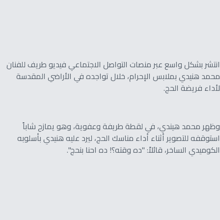
انتشر بشكل واسع عبر منصات التواصل الاجتماعي فيديو طريف للفنان
محمد هنيدي بملابس الإحرام، خلال تواجده في الأراضي المقدسة
لأداء فريضة الحج.
وظهر محمد هيندي، في لقطة طريفة وعفوية، وهو يمازح شاباً
استوقفه للتصوير أثناء أداء مناسك الحج، ليرد عليه هنيدي بأسلوبه
الكوميدي الساخر، قائلاً: "ده وقته؟! ده احنا بنحج".