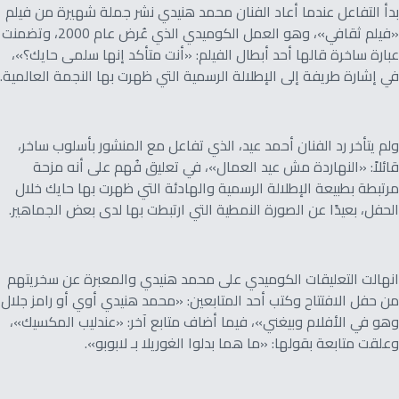
بدأ التفاعل عندما أعاد الفنان محمد هنيدي نشر جملة شهيرة من فيلم
«فيلم ثقافي»، وهو العمل الكوميدي الذي عُرض عام 2000، وتضمنت
عبارة ساخرة قالها أحد أبطال الفيلم: «أنت متأكد إنها سلمى حايك؟»،
في إشارة طريفة إلى الإطلالة الرسمية التي ظهرت بها النجمة العالمية.
ولم يتأخر رد الفنان أحمد عيد، الذي تفاعل مع المنشور بأسلوب ساخر،
قائلاً: «النهاردة مش عيد العمال»، في تعليق فُهم على أنه مزحة
مرتبطة بطبيعة الإطلالة الرسمية والهادئة التي ظهرت بها حايك خلال
الحفل، بعيدًا عن الصورة النمطية التي ارتبطت بها لدى بعض الجماهير.
انهالت التعليقات الكوميدي على محمد هنيدي والمعبرة عن سخريتهم
من حفل الافتتاح وكتب أحد المتابعين: «محمد هنيدي أوي أو رامز جلال
وهو في الأفلام وبيغني»، فيما أضاف متابع آخر: «عندليب المكسيك»،
وعلقت متابعة بقولها: «ما هما بدلوا الغوريلا بـ لابوبو».