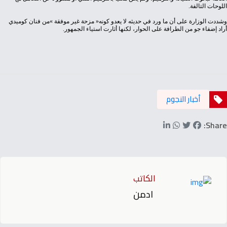
‬اللوحات‭ ‬التالفة‭.‬
‬أراد‭ ‬إضفاء‭ ‬جو‭ ‬من‭ ‬الطرافة‭ ‬على‭ ‬الحوار،‭ ‬لكنها‭ ‬أثارت‭ ‬استياء‭ ‬الجمهور‭.‬
أخبار النجوم
Share:
الكاتب
ادمن