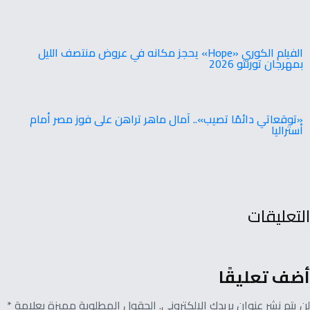
‬بمهرجان‭ ‬تورنتو ‭ ‬2026
‬أستراليا
التعليقات
أضف تعليقًا
لن يتم نشر عنوان بريدك الإلكتروني. الحقول المطلوبة مميزة بعلامة *