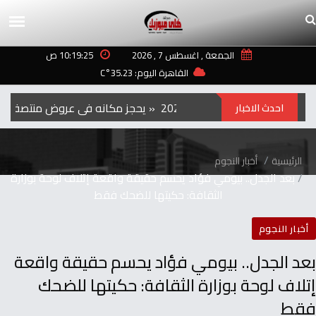
الجمعة , اغسطس 7 , 2026
10:19:25 ص
القاهرة اليوم: 35.23°C
الفيلم‭ ‬الكوري‭ ‬‮»‬Hope‮«‬‭ ‬يحجز‭ ‬مكانه‭ ‬في‭ ‬عروض‭ ‬منتصف‭ ‬الليل‭ ‬بمهرجان‭ ‬تورنتو ‭ ‬2026
احدث الاخبار
الرئيسية
أخبار النجوم
‬الثقافة: ‬حكيتها‭ ‬للضحك‭ ‬فقط
أخبار النجوم
‬فقط