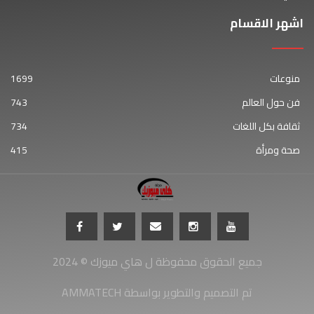
اشهر الاقسام
منوعات
1699
فن حول العالم
743
ثقافة بكل اللغات
734
صحة ومرأة
415
جميع الحقوق محفوظة ل هاي ميوزك © 2024
AMMATECH تم التصميم والتطوير بواسطة