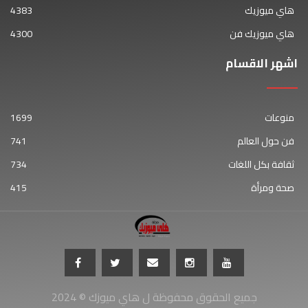
هاي ميوزيك
4383
هاي ميوزيك فن
4300
اشهر الاقسام
منوعات
1699
فن حول العالم
741
ثقافة بكل اللغات
734
صحة ومرأة
415
جميع الحقوق محفوظة ل هاي ميوزك © 2024