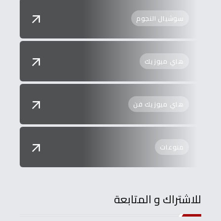
سوشيال النجوم
هاي ميوزيك
هاي ميوزيك فن
منوعات
للاشتراك و المتابعة