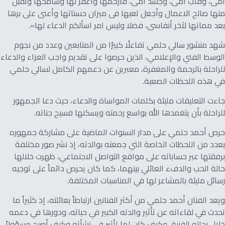
أمى، وقلب أمى، وجسد أمى، فارحمها واغفر لها وسامحها وتقبل
منها صالح الاعمال وأجعل تعبها فى ميزان حسناتها وأعنى على برها
بعد مماتها لاَخر أنفاسى، فضلا وليس امر اسألكم الدعاء لها».
شهد منشور سالي حلمي تفاعلًا كبيرًا من المتابعين وعدد من نجوم
الوسط الفني والإعلامي، الذين حرصوا على تقديم واجب العزاء والدعاء
للراحلة بالرحمة والمغفرة، معبرين عن دعمهم الكامل لسالي حلمي
في هذه اللحظات الصعبة.
جاءت التعليقات مليئة بكلمات المواساة والدعاء، حيث دعا الجمهور
للراحلة بأن يتغمدها الله بواسع رحمته ويسكنها فسيح جناته.
حرص أحمد حلمي على مدار السنوات الماضية على مشاركة جمهوره
بعدد من اللحظات الخاصة التي جمعته بوالدته، إذ نشر صور مختلفة
برفقتها عبر حساباته على مواقع التواصل الاجتماعي، ظهرت خلالها
حالة الحب والدفء العائلي بينهما، كما كان يحرص دائماً على توجيه
رسائل مليئة بالمشاعر لها في المناسبات المختلفة.
ويعد الفنان أحمد حلمي من أكثر الفنانين ارتباطاً بعائلته، إذ كثيراً ما
تحدث في لقاءاته عن تأثير والدته الكبير في حياته، ودورها في دعمه
خلال رحلته الفنية، وكيف كان لها تأثير في نشأته وكيف أصبح مسؤولاً