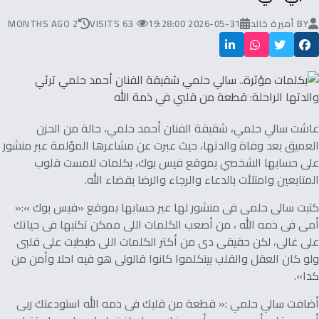
BY
أميرة خالد
2026-05-31 19:28:00
63 VISITS
2 MONTHS AGO
عاشت سالي حلمي، شقيقة الفنان أحمد حلمي، حالة من الحزن
العميق بعد وفاة والدتها، حيث عبرت عن مشاعرها المؤلمة عبر منشور
على حسابها الشخصي بموقع فيس بوك، بكلمات لامست قلوب
المتابعين وامتلأت بالدعاء والرجاء والرضا بقضاء الله.
كتبت سالى حلمى فى منشور لها عبر حسابها بموقع «فيس بوك »:«
أمى فى ذمه الله ، من أصعب الكلمات اللى ممكن تكتبها فى حياتك
على غالى، لكن حقيقى دى من أكتر الكلمات اللى طبطبت على قلبى
ولو كان العقل والقلب بيتكلموا كانوا قالولى هو فيه احلا وأمن من
كدا».
أضافت سالي حلمي :« قطعة من قلبك فى ذمه الله استودعتك ربى