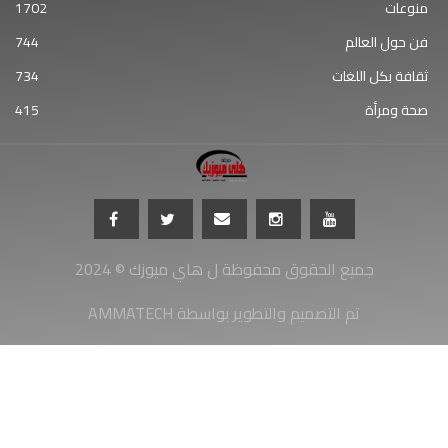
منوعات
1702
فن حول العالم
744
ثقافة بكل اللغات
734
صحة ومرأة
415
جميع الحقوق محفوظة ل هاي ميوزك © 2024
AMMATECH تم التصميم والتطوير بواسطة