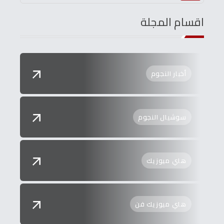
اقسام المجلة
أخبار النجوم
سوشيال النجوم
هاي ميوزيك
هاي ميوزيك فن