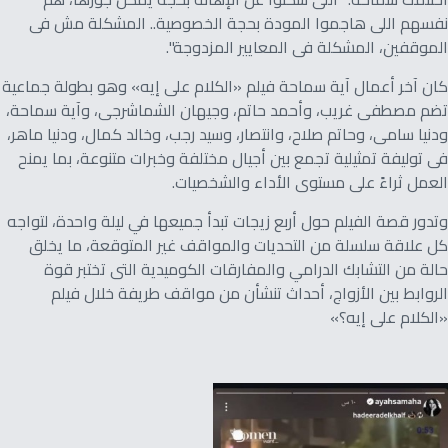
نفسهم اللى هاجموا المودة بحجة الخصوصية.. المشكلة مش فى
الموقفين، المشكلة فى المعايير المزدوجة".
كان آخر أعمال آية سماحة فيلم «الكلام على إيه» وهو بطولة جماعية
تضم مصطفى غريب، وأحمد حاتم، وجيهان الشماشرجى، وآية سماحة،
ودنيا سامى، وحاتم صلاح، وانتصار، وسيد رجب، وخالد كمال، ودنيا ماهر،
فى توليفة تمثيلية تجمع بين أجيال مختلفة وخبرات متنوعة، بما يمنح
العمل ثراءً على مستوى الأداء والشخصيات.
وتدور قصة الفيلم حول أربع زيجات تبدأ جميعها في ليلة واحدة، لتواجه
كل علاقة سلسلة من التحديات والمواقف غير المتوقعة، ما يخلق
حالة من التشابك الدرامي والمفارقات الكوميدية التى تختبر قوة
الروابط بين الأزواج، أحداث تنشأن من مواقف طريفة خلال فيلم
«الكلام على إيه؟»