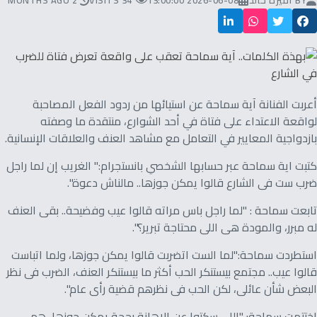
BY
أميرة خالد
2026-06-08 13:00:00
34 VISITS
2 MONTHS AGO
أعربت الفنانة آية سماحة عن استيائها من ردود الفعل المصاحبة
لواقعة الاعتداء على فتاة في أحد الشوارع، منتقدة ما وصفته
بازدواجية المعايير في التعامل مع مشاهد العنف والعلاقات الإنسانية.
كتبت اية سماحة عبر حسابها الشخصي بانستجرام:" الغريب إن لما راجل
ضرب ست فى الشارع قالوا يمكن جوزها.. مالناش دعوة".
تابعت سماحة : "لما راجل باس مراته قالوا عيب وفضيحة.. بقى العنف
له مبرر، والمودة هى اللى محتاجة تبرير؟".
استطردت سماحة:"لما الست اتضربت قالوا يمكن جوزها، ولما اتباست
قالوا عيب.. مجتمع بيستنكر الحب أكثر ما بيستنكر العنف، الضرب فى نظر
البعض شأن عائلى، لكن الحب فى نظرهم قضية رأى عام".
اختتمت سماحة: "اللى سكتوا عن الإهانة بحجة يمكن جوزها، هم