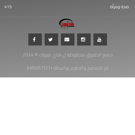
صحة ومرأة
415
جميع الحقوق محفوظة ل هاي ميوزك © 2024
AMMATECH تم التصميم والتطوير بواسطة