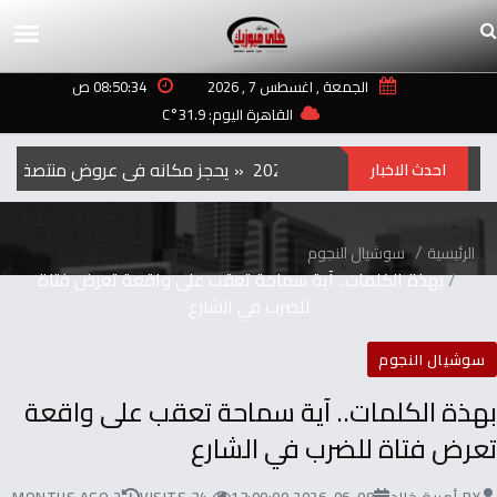
الجمعة , اغسطس 7 , 2026
08:50:34 ص
القاهرة اليوم: 31.9°C
الفيلم‭ ‬الكوري‭ ‬‮»‬Hope‮«‬‭ ‬يحجز‭ ‬مكانه‭ ‬في‭ ‬عروض‭ ‬منتصف‭ ‬الليل‭ ‬بمهرجان‭ ‬تورنتو ‭ ‬2026
احدث الاخبار
الرئيسية
سوشيال النجوم
بهذة الكلمات.. آية سماحة تعقب على واقعة تعرض فتاة
للضرب في الشارع
سوشيال النجوم
بهذة الكلمات.. آية سماحة تعقب على واقعة
تعرض فتاة للضرب في الشارع