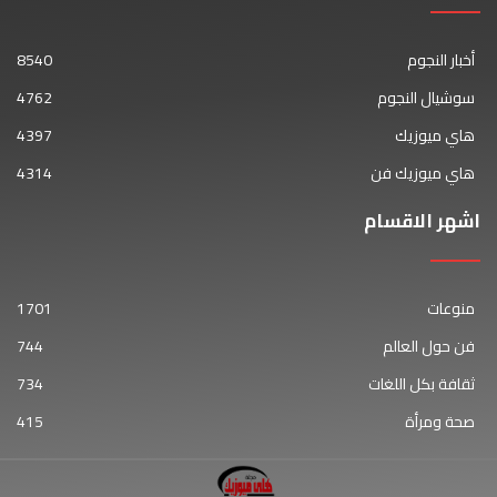
أخبار النجوم
8540
سوشيال النجوم
4762
هاي ميوزيك
4397
هاي ميوزيك فن
4314
اشهر الاقسام
منوعات
1701
فن حول العالم
744
ثقافة بكل اللغات
734
صحة ومرأة
415