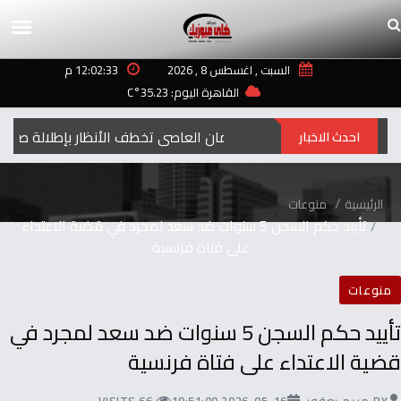
السبت , اغسطس 8 , 2026
12:02:33 م
القاهرة اليوم: 35.23°C
إيمان العاصي تخطف الأنظار بإطلالة صيفية مب
احدث الاخبار
الرئيسية
منوعات
‬على‭ ‬فتاة‭ ‬فرنسية
منوعات
‬قضية‭ ‬الاعتداء‭ ‬على‭ ‬فتاة‭ ‬فرنسية