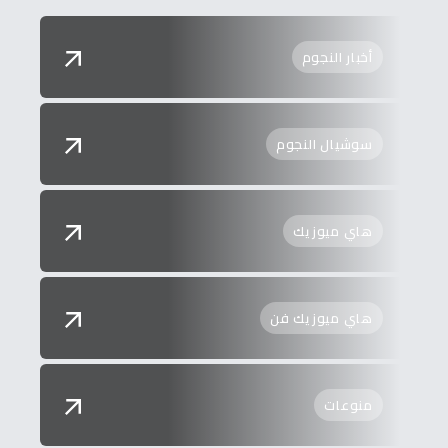
أخبار النجوم
سوشيال النجوم
هاي ميوزيك
هاي ميوزيك فن
منوعات