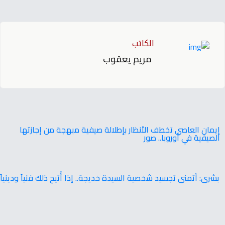
الكاتب
مريم يعقوب
إيمان العاصي تخطف الأنظار بإطلالة صيفية مبهجة من إجازتها
الصيفية في أوروبا.. صور
بشرى: ‬أتمنى‭ ‬تجسيد‭ ‬شخصية‭ ‬السيدة‭ ‬خديجة.. ‬إذا‭ ‬أُتيح‭ ‬ذلك‭ ‬فنياً‭ ‬ودينياً