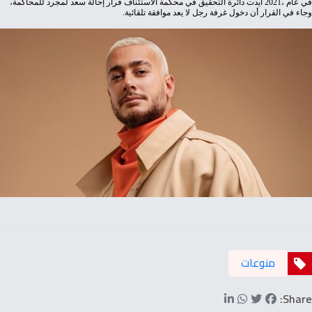
‬وجاء‭ ‬في‭ ‬القرار‭ ‬أن‭ ‬دخول‭ ‬غرفة‭ ‬رجل‭ ‬لا‭ ‬يعد‭ ‬موافقة‭ ‬تلقائية‭.‬
منوعات
Share: