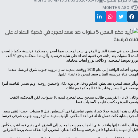
BY
مريم يعقوب
2026-05-16 19:51:00
66 VISITS
3 MONTHS AGO
‬يورو‭ ‬تعويضا‭ ‬للضحية،‭ ‬و5‭ ‬آلاف‭ ‬يورو‭ ‬أتعاب‭ ‬محاماة‭.‬
‬اتهمت‭ ‬فتاة‭ ‬فرنسية‭ ‬الفنان‭ ‬سعد‭ ‬لمجرد‭ ‬بالاعتداء‭ ‬عليها‭.‬
‬بوضعه‭ ‬في‭ ‬السجن‭ ‬وغادر‭ ‬قاعة‭ ‬المحكمة‭ ‬مع‭ ‬عائلته‭.‬
‬بنصف‭ ‬المدة‭ ‬وحكمت‭ ‬عليه‭ ‬بـ5‭ ‬سنوات‭ ‬فقط‭.‬
‬لمجرد‭ ‬بشابة‭ ‬كانت‭ ‬تعمل‭ ‬نادلة‭ ‬في‭ ‬أحد‭ ‬الملاهي‭ ‬الليلية‭ ‬بمدينة‭ ‬سان‭ ‬تروبيه‭ ‬جنوب‭ ‬شرقي‭ ‬فرنسا‭.‬
‬قبل‭ ‬أن‭ ‬تتهمه‭ ‬باغتصابها‭ ‬داخل‭ ‬غرفته،‭ ‬بينما‭ ‬أكد‭ ‬الفنان‭ ‬المغربي‭ ‬أن‭ ‬العلاقة‭ ‬تمت‭ ‬برضا‭ ‬الطرفين‭.‬