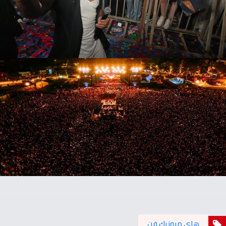
هاي ميوزيك فن