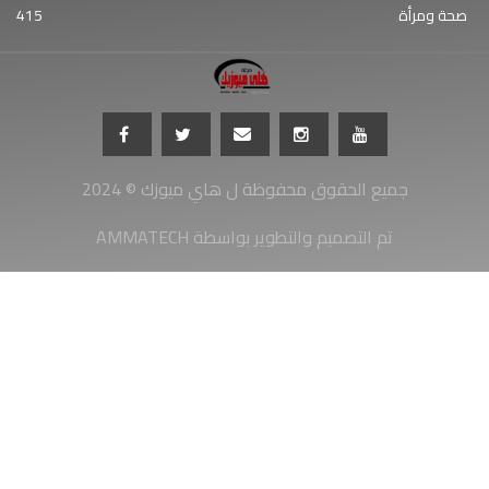
صحة ومرأة
415
جميع الحقوق محفوظة ل هاي ميوزك © 2024
AMMATECH تم التصميم والتطوير بواسطة