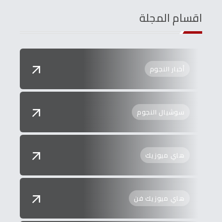
اقسام المجلة
أخبار النجوم
سوشيال النجوم
هاي ميوزيك
هاي ميوزيك فن