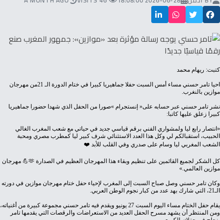
BY
ادمن
2026-06-28 18:08:00
46 VISITS
A MONTH AGO
كتبت: ريهام محمد
‬موازين‭ ‬بالنغرب‭.‬
‬كبيرا‭ ‬زعلق‭ ‬عليها‭ ‬كاتبا‭:‬
‬الشعب‭ ‬المغربي‭ ‬ليا‭ ‬وسام‭ ‬على‭ ‬صدري‭ ‬وفي‭ ‬القلب‭ ‬للأبد‭ ‬❤️
‬موازين‭ ‬العالمي‮»‬‭.‬
‬الـ21،‭ ‬التي‭ ‬شارك‭ ‬بهد‭ ‬عدد‭ ‬من‭ ‬كبار‭ ‬نجوم‭ ‬الوطن‭ ‬العربي‭.‬