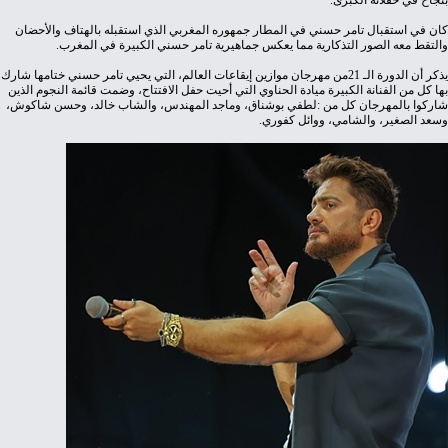
‬بنجاح‭ ‬في‭ ‬حفلاته‭ ‬الكبرى‭.‬
‬والتقط‭ ‬معه‭ ‬الصور‭ ‬التذكارية‭ ‬مما‭ ‬يعكس‭ ‬جماهيرية‭ ‬تامر‭ ‬حسني‭ ‬الكبيرة‭ ‬في‭ ‬المغرب‭.‬
‬وسعد‭ ‬الصغير،‭ ‬والشامي،‭ ‬ووائل‭ ‬كفوري‭.‬