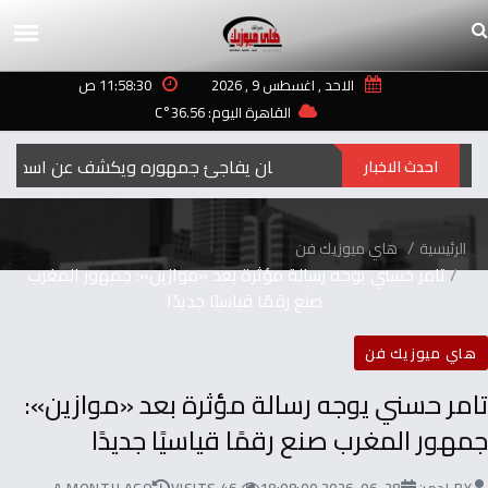
الاحد , اغسطس 9 , 2026
11:58:30 ص
القاهرة اليوم: 36.56°C
رمضان‭ ‬..2027محمد‭ ‬رمضان‭ ‬يفاجئ‭ ‬جمهوره‭ ‬ويكشف‭ ‬عن‭ ‬اسم‭ ‬ومهنة‭ ‬شخصيته‭ ‬الجديدة
احدث الاخبار
الرئيسية
هاي ميوزيك فن
‬صنع‭ ‬رقمًا‭ ‬قياسيًا‭ ‬جديدًا
هاي ميوزيك فن
تامر‭ ‬حسني‭ ‬يوجه‭ ‬رسالة‭ ‬مؤثرة‭ ‬بعد ‬‮«موازين»‬:
‬جمهور‭ ‬المغرب‭ ‬صنع‭ ‬رقمًا‭ ‬قياسيًا‭ ‬جديدًا