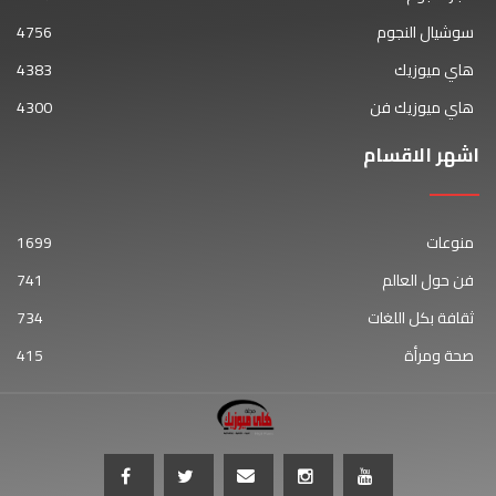
سوشيال النجوم
4756
هاي ميوزيك
4383
هاي ميوزيك فن
4300
اشهر الاقسام
منوعات
1699
فن حول العالم
741
ثقافة بكل اللغات
734
صحة ومرأة
415