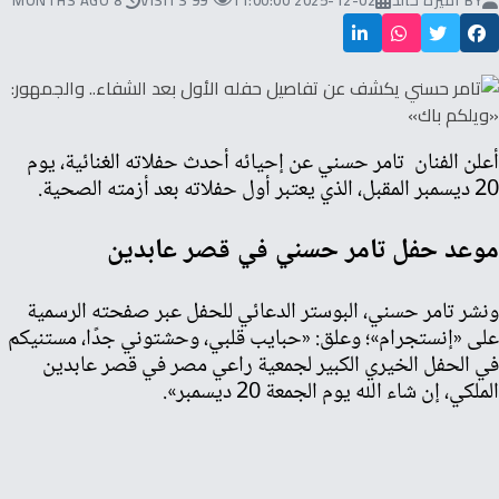
BY
أميرة خالد
2025-12-02 11:00:00
99 VISITS
8 MONTHS AGO
أعلن الفنان
تامر حسني عن إحيائه أحدث حفلاته الغنائية، يوم
20 ديسمبر المقبل، الذي يعتبر أول حفلاته بعد أزمته الصحية.
موعد حفل تامر حسني في قصر عابدين
ونشر تامر حسني، البوستر الدعائي للحفل عبر صفحته الرسمية
على «إنستجرام»؛ وعلق: «حبايب قلبي، وحشتوني جدًا، مستنيكم
في الحفل الخيري الكبير لجمعية راعي مصر في قصر عابدين
الملكي، إن شاء الله يوم الجمعة 20 ديسمبر
».