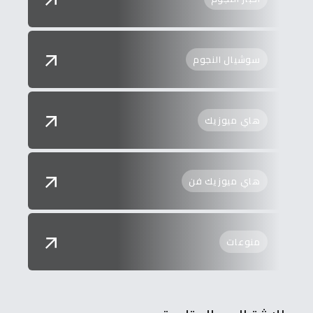
سوشيال النجوم
هاي ميوزيك
هاي ميوزيك فن
منوعات