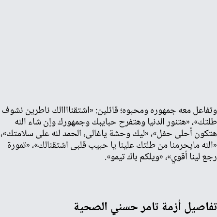
وتفاعل معه جمهوره ومحبوه؛ قائلين: «اشتقناااالك ناطرين نشوف
طلتك»، «هتنور الدنيا وهتفرح حبايبك وجمهورك وإن شاء الله
هتكون أحلى حفل»، «
ليك وحشة ياغالى، الحمد لله على سلامتك»،
«
الله مايحرمنا من طلتك علينا يا حبيب قلبى اشتقنالك»، «
تمورة
رجع لينا أقوي»، «
ويلكم باك تيمو».
تفاصيل أزمة تامر حسني الصحية