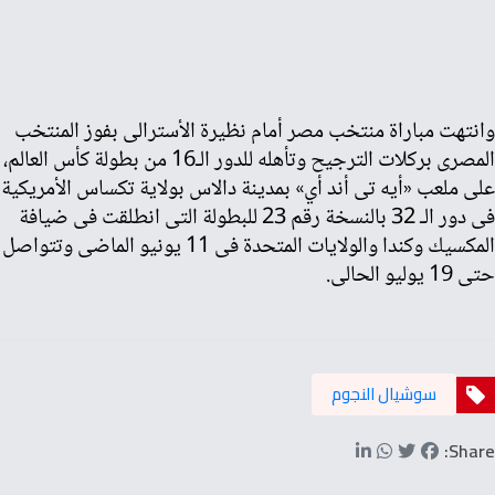
وانتهت مباراة منتخب مصر أمام نظيرة الأسترالى بفوز المنتخب
المصرى بركلات الترجيح وتأهله للدور الـ16 من بطولة كأس العالم،
على ملعب «أيه تى أند أي» بمدينة دالاس بولاية تكساس الأمريكية
فى دور الـ 32 بالنسخة رقم 23 للبطولة التى انطلقت فى ضيافة
المكسيك وكندا والولايات المتحدة فى 11 يونيو الماضى وتتواصل
حتى 19 يوليو الحالى.
سوشيال النجوم
Share: