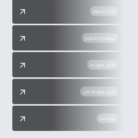
أخبار النجوم
سوشيال النجوم
هاي ميوزيك
هاي ميوزيك فن
منوعات