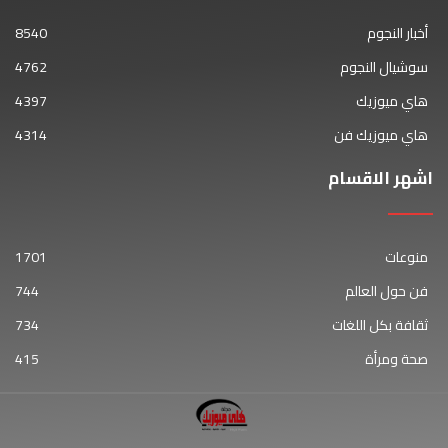
أخبار النجوم
8540
سوشيال النجوم
4762
هاي ميوزيك
4397
هاي ميوزيك فن
4314
اشهر الاقسام
منوعات
1701
فن حول العالم
744
ثقافة بكل اللغات
734
صحة ومرأة
415