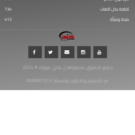
ثقافة بكل اللغات
734
صحة ومرأة
415
جميع الحقوق محفوظة ل هاي ميوزك © 2024
AMMATECH تم التصميم والتطوير بواسطة