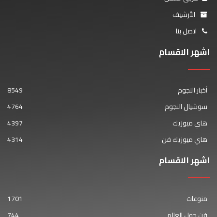
الأرشيف
اتصل بنا
اشهر الاقسام
أخبار النجوم
8549
سوشيال النجوم
4764
هاي ميوزيك
4397
هاي ميوزيك فن
4314
اشهر الاقسام
منوعات
1701
فن حول العالم
744