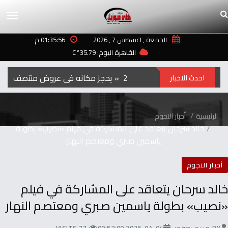
الجمعة , اغسطس 7 , 2026
01:35:56 م
القاهرة اليوم: 35.79°C
الفيلم‭ ‬الكوري‭ ‬‮»‬Hope‮«‬‭ ‬يحجز‭ ‬مكانه‭ ‬في‭ ‬عروض‭ ‬منتصف‭ ‬الليل‭ ‬بمهرجان‭ ‬تورنتو ‭ ‬2026
احدث الاخبار
الرئيسية
أخبار النجوم
خالد سرحان يتعاقد على المشاركة في فيلم «نصيب» بطولة
ياسمين صبري ومعتصم النهار
أخبار النجوم
خالد سرحان يتعاقد على المشاركة في فيلم
«نصيب» بطولة ياسمين صبري ومعتصم النهار