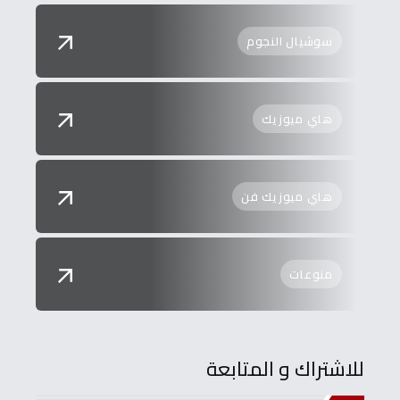
سوشيال النجوم
هاي ميوزيك
هاي ميوزيك فن
منوعات
للاشتراك و المتابعة