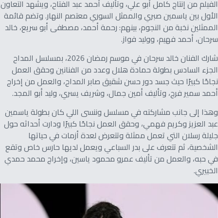
الفيلم من إنتاج كامل أبو علي، وتأليف أحمد عبد الفتاح، ويشهد التعاون
الأول بين ياسمين صبري والممثل السوري معتصم النهار. وتضم قائمة
الممثلين نخبة من النجوم، بينهم: رحمة أحمد، مصطفى أبو سريع، خالد
سرحان، أحمد فهيم، ووليد فواز.
شارك الفنان خالد سرحان في موسم رمضان 2026، بمسلسل المداح
الجزء السادس بطولة حمادة هلال وعدد من الفنانين وحقق العمل
نجاحًا كبيرًا حيث جسد دور حسن شقيق صابر المداح، والعمل من إخراج
أحمد سمير فرج، وتأليف أمين جمال، وشريف يسري، وليد أبو المجد.
وهذا إلى جانب مشاركته في مسلسل وننسى اللي كان بطولة ياسمين
عبد العزيز وكريم فهمي، وحقق العمل نجاحًا كبيرًا ودارت أحداثه حول
جليلة رسلان التي تعمل ممثلة وتتعرض لعدة أزمات في حياتها
الشخصية، ثم تتعرف على بدر السباعي ويعمل لديها حارس خاص وتقع
في حبه، والعمل من تأليف عمرو محمود ياسين، وإخراج محمد حمدي
الخبيري.