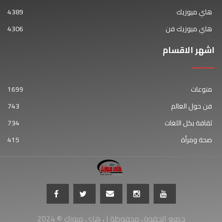
هاي ميوزيك
4389
هاي ميوزيك فن
4306
اشهر الاقسام
منوعات
1699
فن حول العالم
743
ثقافة بكل اللغات
734
صحة ومرأة
415
جميع الحقوق محفوظة ل هاي ميوزك © 2024