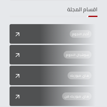
اقسام المجلة
أخبار النجوم
سوشيال النجوم
هاي ميوزيك
هاي ميوزيك فن