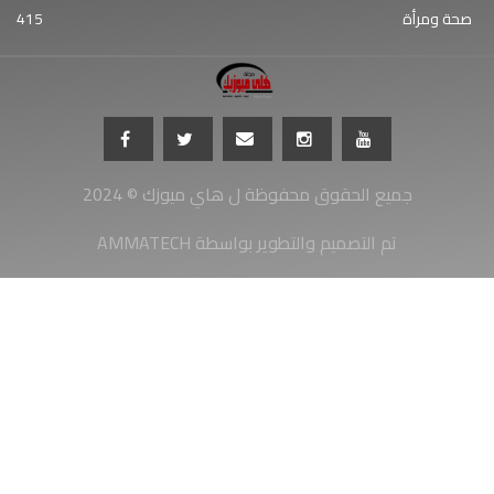
صحة ومرأة
415
جميع الحقوق محفوظة ل هاي ميوزك © 2024
AMMATECH تم التصميم والتطوير بواسطة