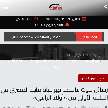
الاثنين , اغسطس 10 , 2026
06:23:19 ص
القاهرة اليوم: 31.9°C
استعدادًا‭ ‬لطرحه‭ ‬في‭ ‬السينمات.. ‬‮«‬محمود‭ ‬التاني‮»‬‭ ‬يكشف‭ ‬عن‭ ‬بوستر‭ ‬جديد
احدث الاخبار
الرئيسية
هاي ميوزيك فن
‬من ‬‮«‬أولاد‭ ‬الراعي‮»‬
هاي ميوزيك فن
‬الحلقة‭ ‬الأولى‭ ‬من ‬‮«‬أولاد‭ ‬الراعي‮»‬