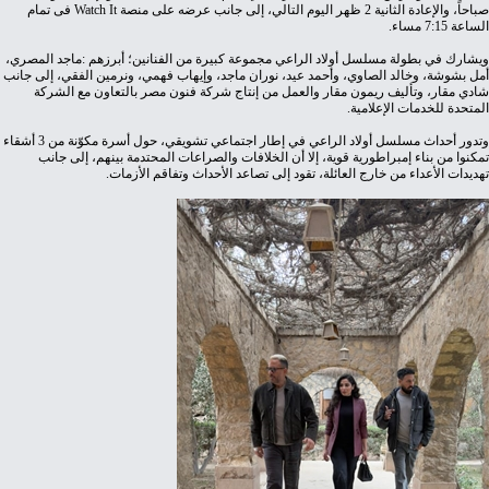
‬صباحاً،‭ ‬والإعادة‭ ‬الثانية‭ ‬2‭ ‬ظهر‭ ‬اليوم‭ ‬التالي،‭ ‬إلى‭ ‬جانب‭ ‬عرضه‭ ‬على‭ ‬منصة‭ ‬
It
‭ ‬
Watch
‬الساعة‭ ‬7‭:‬15‭ ‬مساء‭.‬
‬المتحدة‭ ‬للخدمات‭ ‬الإعلامية‭.‬
‬تهديدات‭ ‬الأعداء‭ ‬من‭ ‬خارج‭ ‬العائلة،‭ ‬تقود‭ ‬إلى‭ ‬تصاعد‭ ‬الأحداث‭ ‬وتفاقم‭ ‬الأزمات‭.‬