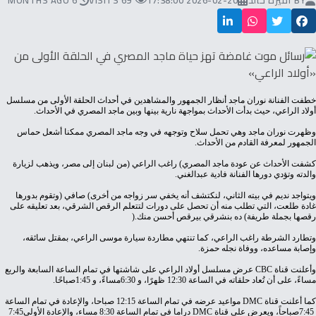
BY
أميرة خالد
2026-02-20 17:38:00
69 VISITS
6 MONTHS AGO
‬أولاد‭ ‬الراعي،‭ ‬حيث‭ ‬بدأت‭ ‬الأحداث‭ ‬بمواجهة‭ ‬نارية‭ ‬بينها‭ ‬وبين‭ ‬ماجد‭ ‬المصري‭ ‬في‭ ‬الأحداث‭.‬
‬الجمهور‭ ‬لمعرفة‭ ‬القادم‭ ‬من‭ ‬الأحداث‭.‬
‬والدته‭ ‬وتؤدي‭ ‬دورها‭ ‬الفنانة‭ ‬فادية‭ ‬عبدالغني‭.‬
‬رقصها‭ ‬بجملة‭ ‬طريفة‭ (‬ده‭ ‬بنشرقي‭ ‬بيرقص‭ ‬أحسن‭ ‬منك‭).‬
‬وإصابة‭ ‬مساعده،‭ ‬ووفاة‭ ‬نجله‭ ‬حمزة‭.‬
وأعلنت‭ ‬قناة‭ ‬
CBC
‬مساءً،‭ ‬على‭ ‬أن‭ ‬تُعاد‭ ‬حلقاته‭ ‬في‭ ‬الساعة‭ ‬12‭:‬30‭ ‬ظهرًا،‭ ‬و6‭:‬30‭ ‬مساءً،‭ ‬و1‭:‬45‭ ‬صباحًا‭.‬
كما‭ ‬أعلنت‭ ‬قناة‭ ‬
DMC
‬7‭:‬45‭ ‬صباحاً،‭ ‬ويعرض‭ ‬على‭ ‬قناة‭ ‬
DMC
‭ ‬دراما‭ ‬في‭ ‬تمام‭ ‬الساعة‭ ‬8‭:‬30‭ ‬مساء،‭ ‬والإعادة‭ ‬الأولى‭ ‬7‭:‬45‭