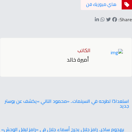
هاي ميوزيك فن
Share:
الكاتب
أميرة خالد
‬جديد
بهجوم‭ ‬ساخر.. ‬رامز‭ ‬جلال‭ ‬يحرج‭ ‬أسماء‭ ‬جلال‭ ‬في ‭ ‬‮«رامز‭ ‬ليفل‭ ‬الوحش‮»‬