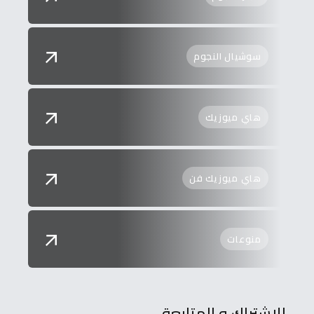
سوشيال النجوم
هاي ميوزيك
هاي ميوزيك فن
منوعات
للاشتراك و المتابعة