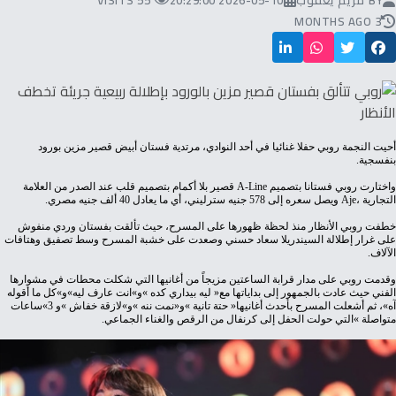
BY
مريم يعقوب
2026-05-10 20:29:00
55 VISITS
3 MONTHS AGO
‬بنفسجية‭.‬
واختارت‭ ‬روبي‭ ‬فستانا‭ ‬بتصميم‭ ‬
Line
‭-‬
A
‬التجارية‭ ‬
،‭ ‬ويصل‭ ‬سعره‭ ‬إلى‭ ‬578‭ ‬جنيه‭ ‬سترليني،‭ ‬أي‭ ‬ما‭ ‬يعادل‭ ‬40‭ ‬ألف‭ ‬جنيه‭ ‬مصري‭.‬
Aje
‬الآلاف‭.‬
‬متواصلة‮»‬‭ ‬التي‭ ‬حولت‭ ‬الحفل‭ ‬إلى‭ ‬كرنفال‭ ‬من‭ ‬الرقص‭ ‬والغناء‭ ‬الجماعي‭.‬