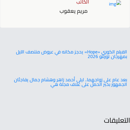
الكاتب
مريم يعقوب
‬بمهرجان‭ ‬تورنتو ‭ ‬2026
‬الجمهور‭ ‬بخبر‭ ‬الحمل‭ ‬على‭ ‬غلاف‭ ‬مجلة‭ ‬هي
التعليقات