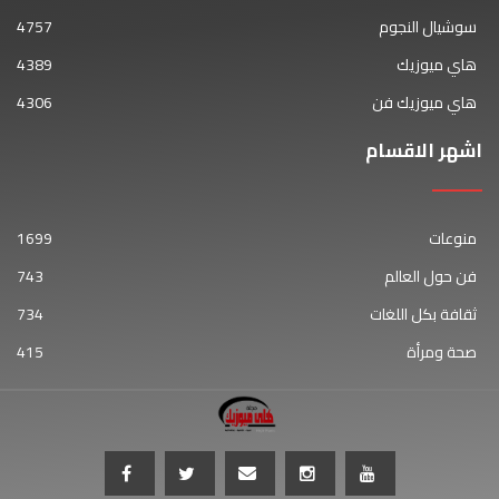
سوشيال النجوم
4757
هاي ميوزيك
4389
هاي ميوزيك فن
4306
اشهر الاقسام
منوعات
1699
فن حول العالم
743
ثقافة بكل اللغات
734
صحة ومرأة
415