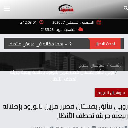
الجمعة , اغسطس 7 , 2026
12:03:01 م
القاهرة اليوم: 35.23°C
الفيلم‭ ‬الكوري‭ ‬‮»‬Hope‮«‬‭ ‬يحجز‭ ‬مكانه‭ ‬في‭ ‬عروض‭ ‬منتصف‭ ‬الليل‭ ‬بمهرجان‭ ‬تورنتو ‭ ‬2026
احدث الاخبار
الرئيسية
سوشيال النجوم
‬تخطف‭ ‬الأنظار
سوشيال النجوم
‬ربيعية‭ ‬جريئة‭ ‬تخطف‭ ‬الأنظار