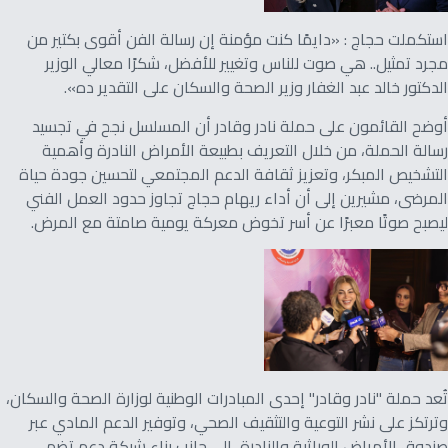
استكملت حجاج : «دايمًا كنت مؤمنة إن رسالة الفن أقوى بكتير من
مجرد تمثيل.. هي صوت للناس وتغيير للأفضل، شكرًا معالي الوزير
الدكتور خالد عبد الغفار وزير الصحة والسكان على التقدير ده».
أوضح القائمون على حملة نادر وقادر أن المسلسل نجح في تجسيد
رسالة الحملة، من خلال التعريف بطبيعة الأمراض النادرة وأهمية
التشخيص المبكر، وتعزيز ثقافة الدعم المجتمعي لتحسين جودة حياة
المرضى، مشيرين إلى أن أداء ريهام حجاج تجاوز حدود العمل الفني
ليصبح صوتًا معبرًا عن أسر تخوض معركة يومية صامتة مع المرض.
تُعد حملة "نادر وقادر" إحدى المبادرات الوطنية لوزارة الصحة والسكان،
وترتكز على نشر التوعية والتثقيف الصحي، وتوفير الدعم المادي عبر
صندوق الأمراض الوراثية والنادرة، إلى جانب بناء شبكة دعم تضم