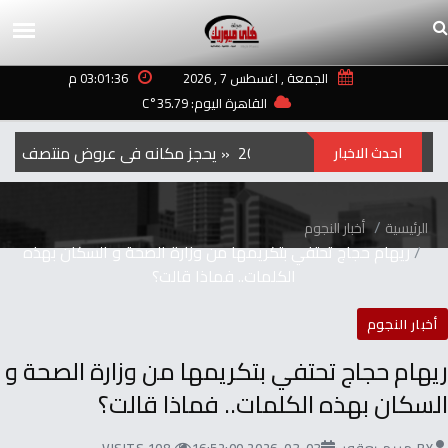
الجمعة , اغسطس 7 , 2026
03:01:36 م
القاهرة اليوم: 35.79°C
الفيلم‭ ‬الكوري‭ ‬‮»‬Hope‮«‬‭ ‬يحجز‭ ‬مكانه‭ ‬في‭ ‬عروض‭ ‬منتصف‭ ‬الليل‭ ‬بمهرجان‭ ‬تورنتو ‭ ‬2026
احدث الاخبار
الرئيسية
أخبار النجوم
ريهام حجاج تحتفي بتكريمها من وزارة الصحة و السكان بهذه
الكلمات.. فماذا قالت؟
أخبار النجوم
ريهام حجاج تحتفي بتكريمها من وزارة الصحة و
السكان بهذه الكلمات.. فماذا قالت؟