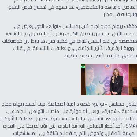
المرضى وأسرهم والمتخصصين، بما يسهم في تحسين فرص العلاج
والرعاية في مصر.
حققت ريهام حجاج نجاح كبير، بمسلسل «توابع» الذي يعرض في
النصف الأول من شهر رمضان الكريم، وتدور أحداثه حول «إنفلونسر»
متخصصة في علم النفس تتورط في قضية قتل، ما يربط بين موضوعات
الهوية الرقمية، التأثير الاجتماعي، والعلاقات الإنسانية، في قالب
قصصي يكشف الأسرار خطوة بخطوة.
يتناول مسلسل «توابع» قصة درامية اجتماعية، حيث تجسد ريهام حجاج
شخصية «شهيرة»، وهى أم مؤثرة على منصات التواصل الاجتماعى،
تنقلب حياتها بعد تشخيص نجلها «عمر» بمرض ضمور العضلات الشوكى
(SMA)، أحد أخطر الأمراض الوراثية النادرة التى تؤثر تدريجيًا على القدرة
الحركية للأطفال. وتخوض الأم رحلة علاج شاقة بين المستشفيات