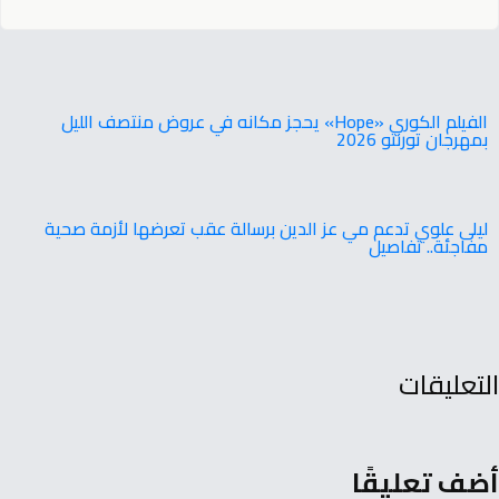
‬بمهرجان‭ ‬تورنتو ‭ ‬2026
ليلى علوي تدعم مي عز الدين برسالة عقب تعرضها لأزمة صحية
مفاجئة.. تفاصيل
التعليقات
أضف تعليقًا