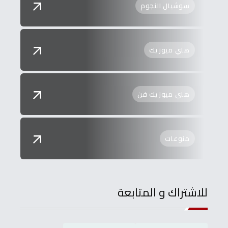
سوشيال النجوم
هاي ميوزيك
هاي ميوزيك فن
منوعات
للاشتراك و المتابعة