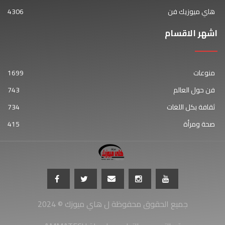
هاي ميوزيك فن
4306
اشهر الاقسام
منوعات
1699
فن حول العالم
743
ثقافة بكل اللغات
734
صحة ومرأة
415
جميع الحقوق محفوظة ل هاي ميوزك © 2024