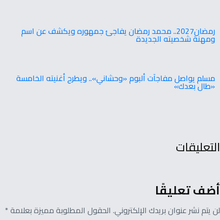
‬ومهنة‭ ‬شخصيته‭ ‬الجديدة
مسلم‭ ‬يواصل‭ ‬مفاجآت‭ ‬ألبوم ‬‮«‬وحشاني»‬.. ‬ويطرح‭ ‬أغنيته‭ ‬الخامسة
‬‮«‬طال‭ ‬بعدك‮»‬
التعليقات
أضف تعليقًا
لن يتم نشر عنوان بريدك الإلكتروني. الحقول المطلوبة مميزة بعلامة *