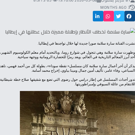
BY
مريم يعقوب
2026-05-08 19:10:00
65 VISITS
3 MONTHS AGO
نشرت‭ ‬الفنانة‭ ‬سارة‭ ‬سلامة‭ ‬صورا‭ ‬جديدة‭ ‬لها‭ ‬خلال‭ ‬تواجدها‭ ‬في‭ ‬إيطاليا‭.‬
‬أحد‭ ‬أبرز‭ ‬المعالم‭ ‬التاريخية‭ ‬في‭ ‬العالم،‭ ‬ويعد‭ ‬رمزًا‭ ‬للحضارة‭ ‬الرومانية‭ ‬ووجهة‭ ‬سياحية‭.‬
‬السباعي،‭ ‬وفاء‭ ‬عامر،‭ ‬تأليف‭ ‬أمين‭ ‬جمال‭ ‬ومينا‭ ‬بباوي،‭ ‬إخراج‭ ‬محمد‭ ‬أسامة‭.‬
‬للانتقام‭ ‬من‭ ‬عائلة‭ ‬السيوفي‭ ‬وإمبراطوريتها‭.‬