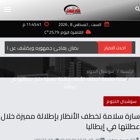
السبت , اغسطس 8 , 2026
11:45:41 م
القاهرة اليوم: 25.79°C
رمضان‭ ‬..2027محمد‭ ‬رمضان‭ ‬يفاجئ‭ ‬جمهوره‭ ‬ويكشف‭ ‬عن‭ ‬اسم‭ ‬ومهنة‭ ‬شخصيته‭ ‬الجديدة
احدث الاخبار
الرئيسية
سوشيال النجوم
‬إيطاليا
سوشيال النجوم
‬عطلتها‭ ‬في‭ ‬إيطاليا