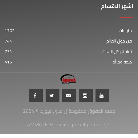
اشهر الاقسام
منوعات
1702
فن حول العالم
744
ثقافة بكل اللغات
734
صحة ومرأة
415
جميع الحقوق محفوظة ل هاي ميوزك © 2024
AMMATECH تم التصميم والتطوير بواسطة