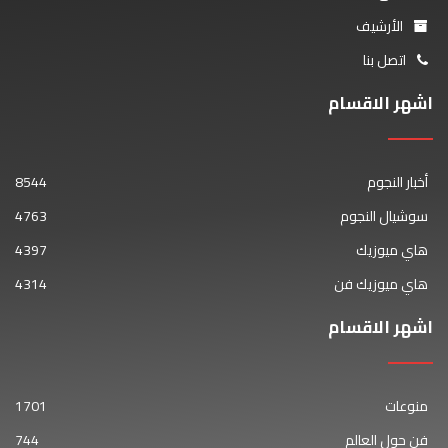
الأرشيف
اتصل بنا
اشهر الاقسام
أخبار النجوم
8544
سوشيال النجوم
4763
هاي ميوزيك
4397
هاي ميوزيك فن
4314
اشهر الاقسام
منوعات
1701
فن حول العالم
744