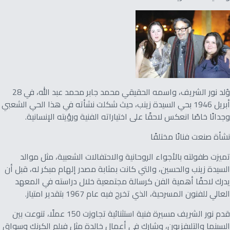
وُلد نور الشريف، واسمه الحقيقي محمد جابر محمد عبد الله، في 28
أبريل 1946 بحي السيدة زينب، حيث شكلت نشأته في هذا الحي الشعبي
وجدانًا خاصًا انعكس لاحقًا على اختياراته الفنية ورؤيته الإنسانية.
نشأة صنعت فنانًا مختلفًا
تميزت طفولته بالأجواء الروحانية والاحتفالات الشعبية، مثل موالد
السيدة زينب والحسين، والتي كانت بمثابة مصدر إلهام مبكر له، قبل أن
يدرك لاحقًا أهمية الفن كرسالة مجتمعية خلال دراسته في المعهد
العالي للفنون المسرحية، الذي تخرج فيه عام 1967 بتقدير امتياز.
قدم نور الشريف مسيرة فنية استثنائية تجاوزت 150 عملًا، تنوعت بين
السينما والتليفزيون، وشارك في أعمال خالدة مثل فيلم الكرنك وسواق