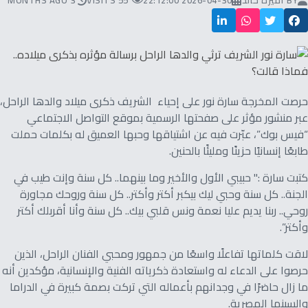
BY
أميرة خالد
2026-04-30 22:12:00
55 VISITS
3 MONTHS AGO
حرصت المخرجة سارة نور على إحياء الشريف ذكرى ميلاد والدها الراحل،
عبر منشور مؤثر على صفحتها الرسمية بموقع التواصل الاجتماعي
“فيس بوك”، عبّرت فيه عن اشتياقها وحبها العميق له بكلمات حملت
طابعًا إنسانيًا حزينًا ومليئًا بالحنين.
كتبت سارة :" حبيبي الأول والأخير وما بينهما.. كل سنة وإنت طيب في
الجنة.. كل سنة وحبي ليك بيكبر أكتر وأكتر.. كل سنة وروحك مجاورة
روحي.. ربنا يديم عليا نعمة ونس قلبي بيك.. كل سنة وأنا أقربلك أكتر
وأكتر”.
لاقت كلماتها تفاعلًا واسعًا من جمهور ومحبي الفنان الراحل، الذين
حرصوا على الدعاء له واستعادة ذكرياته الفنية والإنسانية، مؤكدين أنه
ما زال حاضرًا في وجدانهم بأعماله التي تركت بصمة كبيرة في الدراما
والسينما المصرية.