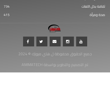
ثقافة بكل اللغات
734
صحة ومرأة
415
جميع الحقوق محفوظة ل هاي ميوزك © 2024
AMMATECH تم التصميم والتطوير بواسطة