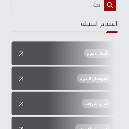
اقسام المجلة
أخبار النجوم
سوشيال النجوم
هاي ميوزيك
هاي ميوزيك فن