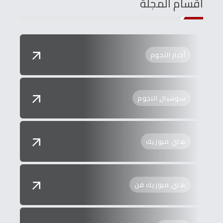
اقسام المجلة
أخبار النجوم
سوشيال النجوم
هاي ميوزيك
هاي ميوزيك فن