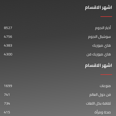
اشهر الاقسام
أخبار النجوم
8527
سوشيال النجوم
4756
هاي ميوزيك
4383
هاي ميوزيك فن
4300
اشهر الاقسام
منوعات
1699
فن حول العالم
741
ثقافة بكل اللغات
734
صحة ومرأة
415