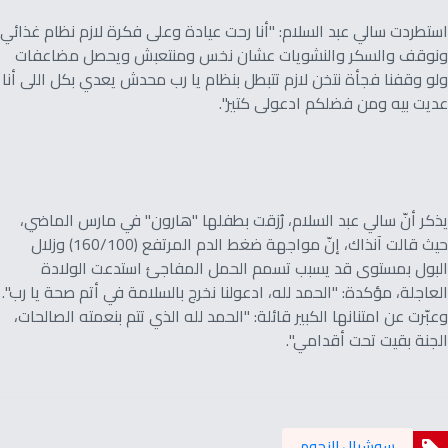
استطردت سالي عبد السلام: "أنا رحت عيادة وعلى فكرة لازم نظام غذائي
ونوقف والسكر والنشويات عشان نخس ومنتعبش ويحصل مضاعفات
ولو وقفنا فجأة نتخن لازم تتبطل بنظام يا رب محدش يعدي بكل اللى أنا
عديت بيه ومن فضلكم ادعولى كتير".
يذكر أنّ سالي عبد السلام، رُزقت بطفلها "هارون" في مارس الماضي،
حيث قالت آنذاك، إنّ مواجهة ضغط الدم المرتفع (160/100) وزلال
البول بمستوى قد يسبب تسمم الحمل المفاجئ استدعت الولادة
العاجلة، مؤكدة: "الحمد لله، ادعولنا نخرج بالسلامة في أتم صحة يا رب".
وعبّرت عن امتنانها الكبير قائلة: "الحمد لله الذي تتم بنعمته الصالحات،
الجنة بقيت تحت أقدامي".
سوشيال النجوم