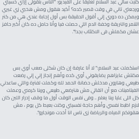
كتبت سالي عبد السلام تعليقا على الفيديو: "الناس بتقولى إزاي خسيتي
ورجعتي تاني في وقت قصير كده؟ أكيد هقول ومش هخبي زي غيري
ويمكن ده دوري إني أقول الحقيقة بس أول إجابة عندي هي من كتر
التنمر والتريقة وخفة الدم اللي حصلت فيا وأنا حامل ده كان أكبر حافز
عشان مكملش فى الاكتئاب بجد!".
استكملت عبد السلام:" لا أنا عارفة إن كان شكلى صعب أوي بس
مكنتش عايزاهم يضايقوني أوي كده وأهم إنجاز إني إني رضعت
طبيعي وهارون مدخلش حضانة الحمد لله وكملت لفترة واللي ساعدني
الفيتامينات مع أن اتقالي مش هترضعي طبيعي وربنا كرمني وعملت
كل اللى عليا ربنا يعلم .. وفى نفس الوقت أول ما وقف إدرار اللبن كان
لازم اظبط نفسي وأهم حاجة نفسيتي وكنت بعيط كل يوم ، مش
هقولكم المياه والرياضة زى ناس انا أخدت مونجارو".