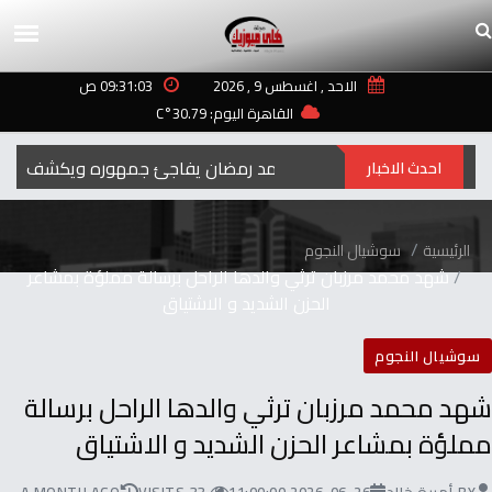
الاحد , اغسطس 9 , 2026
09:31:03 ص
القاهرة اليوم: 30.79°C
رمضان‭ ‬..2027محمد‭ ‬رمضان‭ ‬يفاجئ‭ ‬جمهوره‭ ‬ويكشف‭ ‬عن‭ ‬اسم‭ ‬ومهنة‭ ‬شخصيته‭ ‬الجديدة
احدث الاخبار
الرئيسية
سوشيال النجوم
شهد محمد مرزبان ترثي والدها الراحل برسالة مملؤة بمشاعر
الحزن الشديد و الاشتياق
سوشيال النجوم
شهد محمد مرزبان ترثي والدها الراحل برسالة
مملؤة بمشاعر الحزن الشديد و الاشتياق