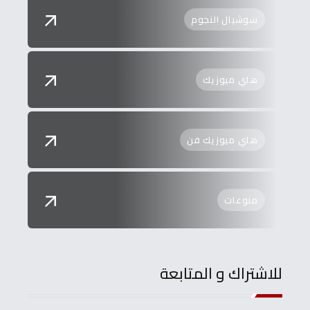
سوشيال النجوم
هاي ميوزيك
هاي ميوزيك فن
منوعات
للاشتراك و المتابعة