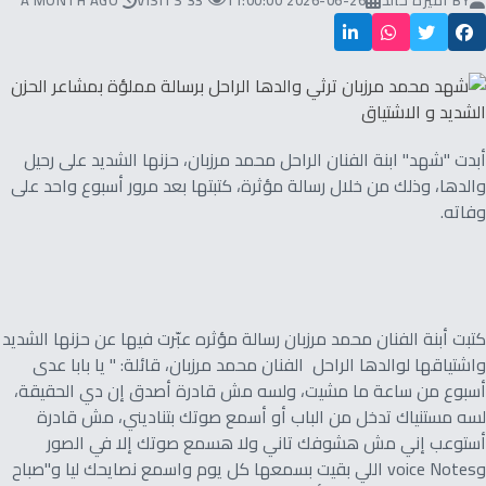
BY
أميرة خالد
2026-06-26 11:00:00
33 VISITS
A MONTH AGO
أبدت "شهد" ابنة الفنان الراحل محمد مرزبان، حزنها الشديد على رحيل
والدها، وذلك من خلال رسالة مؤثرة، كتبتها بعد مرور أسبوع واحد على
وفاته.
كتبت أبنة الفنان محمد مرزبان رسالة مؤثره عبّرت فيها عن حزنها الشديد
واشتياقها لوالدها الراحل الفنان محمد مرزبان، قائلة: " يا بابا عدى
أسبوع من ساعة ما مشيت، ولسه مش قادرة أصدق إن دي الحقيقة،
لسه مستنياك تدخل من الباب أو أسمع صوتك بتناديني، مش قادرة
أستوعب إني مش هشوفك تاني ولا هسمع صوتك إلا في الصور
وvoice Notes اللي بقيت بسمعها كل يوم واسمع نصايحك ليا و"صباح