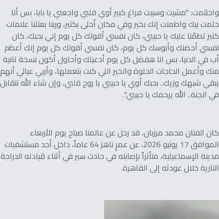
واختتمت: "مشيت وسيبت فراغ كبير أوي قلبي واجعني يا بابا، بس أنا
حلمت بيك واطمنت إنك بخير وفي مكان أحلى بكتير، وربنا بعتلنا علامات
كتير تطمّنا عليك يا حبيبي، كان نفسي أقولك كل يوم إني بحبك، كان
نفسي أحضنك وأبوسك كل يوم، كان نفسي أقولك كل يوم إنك أعظم
أب في الدنيا، بس انا هفضل كل يوم أدعيلك وأحاول أكون نسخة تانية
منك وأعمل الحاجات الحلوة والخير اللي كنت بتعملها، وأربي عيالي أنهم
يبقي شبهك وزيك.. بحبك أوي يا حبيبي يا روح قلبي، وإن شاء الله نتقابل
في الجنة.. الله يرحمك يا حبيبي".
كان الفنان محمد مرزبان، قد رحل عن عالمنا صباح يوم الأربعاء
الموافق 17 يونيو 2026، عن عمرٍ ناهز 64 عاماً، داخل أحد مستشفيات
مدينة الإسماعيلية، متأثراً بإصابته في حادث سير في أثناء قيادته الدراجة
النارية خلال عودته إلى القاهرة.