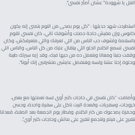
الفل يا شهودة" عشان أصبّر نفسي".
استطردت شهد حديثها : "كل يوم بصحى من النوم بتمنى إنه يكون
كابوس وإن مفيش حاجة حصلت وأشوفك تاني، كان نفسي تقوم
بالسلامة وتشوف حب الناس من اللي تعرفك واللي متعرفكش، وكان
نفسي تسمع الكلام الحلو اللي بيتقال عليك من كل الناس، والناس اللي
وقفت جنبنا ومعانا وبتعمل ده من حبها فيك، وقد إيه سيرتك طيبة
وحلوة إحنا عشنا ولسه وهنفضل عايشين متشرفين إنك أبونا".
وأضافت: “كان نفسي في حاجات كتير أوي لسه نعملها مع بعض،
خروجات، وسفريات، وقعدة البيت ناكل على سفرة واحدة، وحسن
وحمزة يصدعوك من كتر الكلام، وفطار يوم الجمعة بعد الصلاة، قعدتنا
نتفرج على فيلم ونتجمع نتفرج على ماتش وحاجات كتير أوي”.