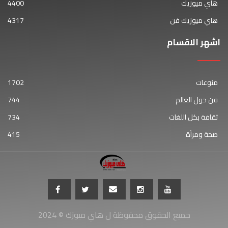
هاي ميوزيك
4400
هاي ميوزيك فن
4317
اشهر الاقسام
منوعات
1702
فن حول العالم
744
ثقافة بكل اللغات
734
صحة ومرأة
415
جميع الحقوق محفوظة ل هاي ميوزك © 2024